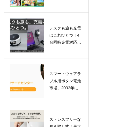
ケット登場！「ロ
イヤルチケット」
で贅沢な一日を、
「ふらっとチケッ
デスクも旅も充電
ト」はレギュラー
はこれひとつ！4
化
台同時充電対応
「BEZALEL
Prelude XS II」が
GREEN FUNDING
で目標金額を達成
スマートウェアラ
ブル用ボタン電池
市場、2032年には
7億900万米ドルへ
拡大予測！最新レ
ポートが示す成長
の軌跡
ストレスフリーな
巻き取り式！最大