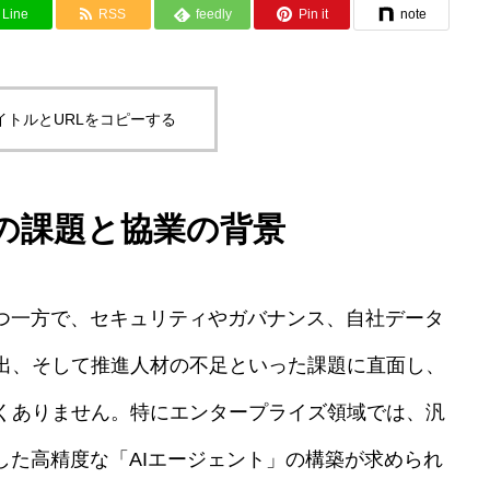
Line
RSS
feedly
Pin it
note
イトルとURLをコピーする
入の課題と協業の背景
持つ一方で、セキュリティやガバナンス、自社データ
出、そして推進人材の不足といった課題に直面し、
くありません。特にエンタープライズ領域では、汎
した高精度な「AIエージェント」の構築が求められ