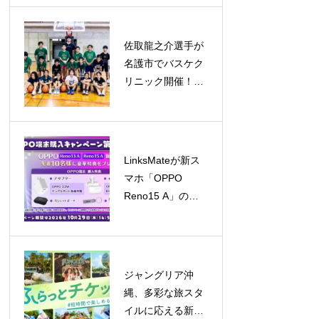
5億ドル規模へ成
長予測
佐取龍之介選手が
名護市でバスケク
リニック開催！子
どもたちと笑顔あ
ふれる交流
LinksMateが新ス
マホ「OPPO
Reno15 A」の販
売を開始！キャン
ペーンも同時開催
ジャングリア沖
縄、多彩な旅スタ
イルに応える新チ