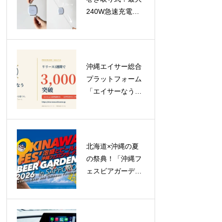
240W急速充電対
応のUSB-Cケーブ
ル「USB-C to C
Retractable Cable
240W」が登場
沖縄エイサー総合
プラットフォーム
「エイサーなう」
がリリース1週間
で登録ユーザー
3,000人突破！
北海道×沖縄の夏
の祭典！「沖縄フ
ェスビアガーデン
2026 in札幌」が
23日間のロングラ
ン開催へ