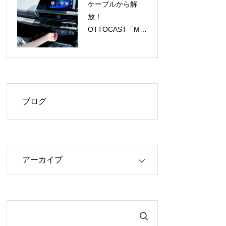
ケーブルから解
放！
OTTOCAST「Mini
Aura」で
CarPlay/Android
Autoがワイヤレス
に、今だけ
40%OFF！
ブログ