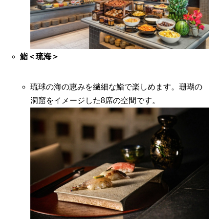
鮨＜琉海＞
琉球の海の恵みを繊細な鮨で楽しめます。珊瑚の
洞窟をイメージした8席の空間です。