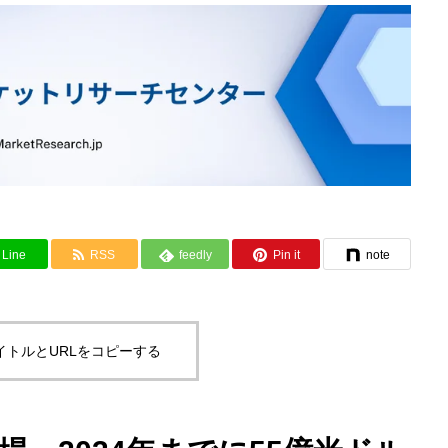
Line
RSS
feedly
Pin it
note
イトルとURLをコピーする