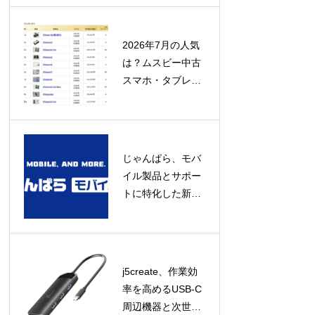
み」にあり
2026年7月の人気
は？ムスビー中古
スマホ・タブレッ
ト流通額ランキン
グ発表！
じゃんぱら、モバ
イル製品とサポー
トに特化した新コ
ンセプト店舗「じ
ゃんぱらモバイル
プラス」をオープ
ン！
j5create、作業効
率を高めるUSB-C
周辺機器と次世代