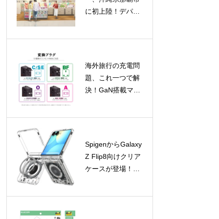
に初上陸！デパー
トリウボウに新店
舗オープン、限定
バッグプレゼント
も
海外旅行の充電問
題、これ一つで解
決！GaN搭載マル
チ変換プラグが新
登場
SpigenからGalaxy
Z Flip8向けクリア
ケースが登場！
Galaxy Watchアク
セサリの期間限定
セールも開催中