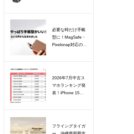
GaN充電器4製品
を8月12日より順
次発売！
必要な時だけ手帳
型に！MagSafe・
Pixelsnap対応の着
脱式スマホカバー
「SNAPCOVER2
」が一般販売開始
2026年7月中古ス
マホランキング発
表！iPhone 15が
急浮上、SE（第2
世代）はTOP10外
に
フライングタイガ
ー、沖縄県那覇市