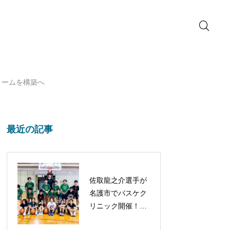
ォームを構築へ
最近の記事
佐取龍之介選手が
名護市でバスケク
リニック開催！子
どもたちと笑顔あ