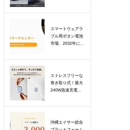
「BEZALEL
Prelude XS II」が
GREEN FUNDING
で目標金額を達成
スマートウェアラ
ブル用ボタン電池
市場、2032年には
7億900万米ドルへ
拡大予測！最新レ
ポートが示す成長
の軌跡
ストレスフリーな
巻き取り式！最大
240W急速充電対
応のUSB-Cケーブ
ル「USB-C to C
Retractable Cable
240W」が登場
沖縄エイサー総合
プラットフォーム