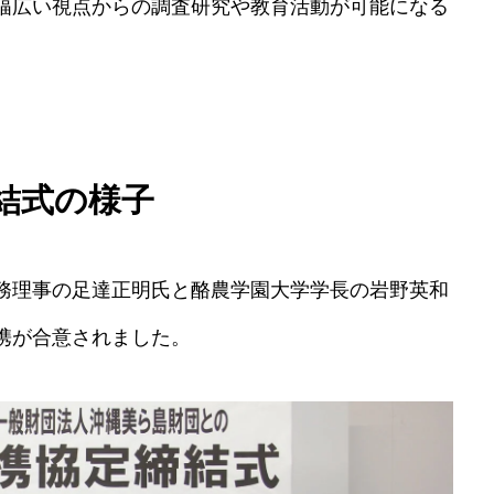
幅広い視点からの調査研究や教育活動が可能になる
結式の様子
務理事の足達正明氏と酪農学園大学学長の岩野英和
携が合意されました。