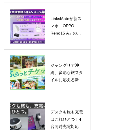
ふれる交流
LinksMateが新ス
マホ「OPPO
Reno15 A」の販
売を開始！キャン
ペーンも同時開催
ジャングリア沖
縄、多彩な旅スタ
イルに応える新チ
ケット登場！「ロ
イヤルチケット」
で贅沢な一日を、
「ふらっとチケッ
デスクも旅も充電
ト」はレギュラー
はこれひとつ！4
化
台同時充電対応