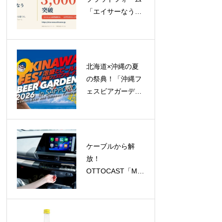
「エイサーなう」
がリリース1週間
で登録ユーザー
3,000人突破！
北海道×沖縄の夏
の祭典！「沖縄フ
ェスビアガーデン
2026 in札幌」が
23日間のロングラ
ン開催へ
ケーブルから解
放！
OTTOCAST「Mini
Aura」で
CarPlay/Android
Autoがワイヤレス
に、今だけ