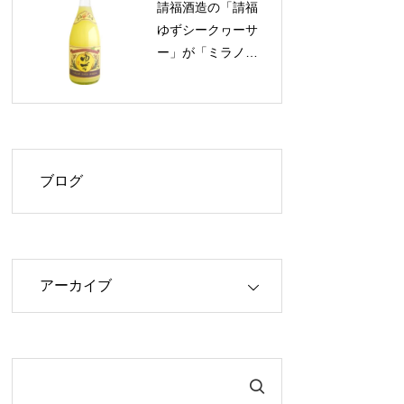
請福酒造の「請福
40%OFF！
ゆずシークヮーサ
ー」が「ミラノ酒
チャレンジ2026」
で最高評価「プラ
チナ章」を受賞！
ブログ