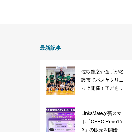
最新記事
佐取龍之介選手が名
護市でバスケクリニ
ック開催！子どもた
ちと笑顔あふれる交
流
LinksMateが新スマ
ホ「OPPO Reno15
A」の販売を開始！