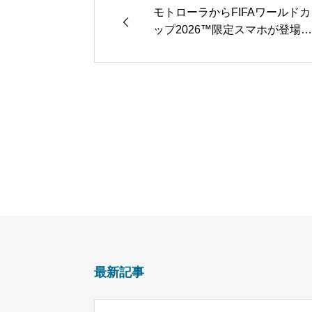
モトローラからFIFAワールドカ
ップ2026™限定スマホが登場！
日本戦観戦チケットが当たるチ
ャンスも
最新記事