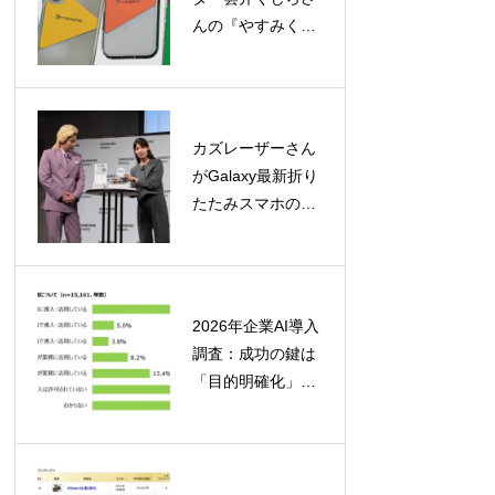
んの『やすみく
ま』ケースが
caseplayに登場！
160機種以上に対
応
カズレーザーさん
がGalaxy最新折り
たたみスマホの魅
力を徹底レビュ
ー！「カタチの多
様化」を大胆予想
2026年企業AI導入
調査：成功の鍵は
「目的明確化」と
「定着への取り組
み」にあり