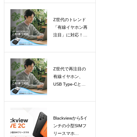
成長予測
Z世代のトレンド
「有線イヤホン再
注目」に対応！
LivelyLifeからUSB
Type-C対応イヤホ
ンが登場
Z世代で再注目の
有線イヤホン、
USB Type-Cと
USB-Aアダプター
で幅広いデバイス
に対応
Blackviewから5イ
ンチの小型SIMフ
リースマホ