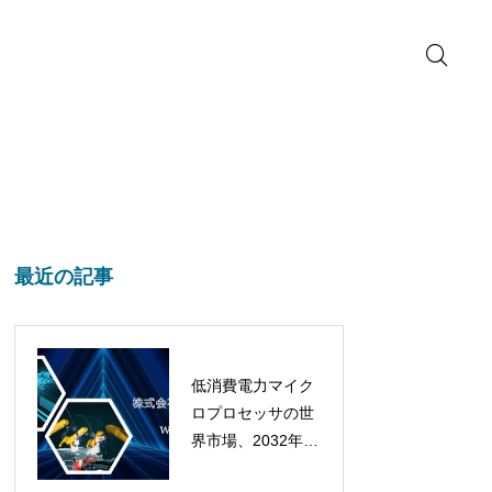
最近の記事
低消費電力マイク
ロプロセッサの世
界市場、2032年に
は432億ドル超へ