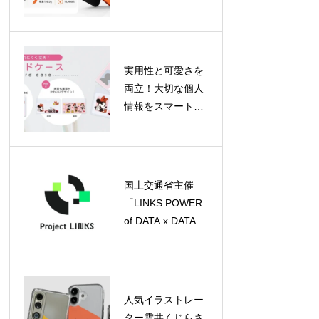
「WAVE 2C」が登
場！片手で使える
軽量モデル
実用性と可愛さを
両立！大切な個人
情報をスマートに
守るディズニーデ
ザインのカードケ
ースがPGAより登
場
国土交通省主催
「LINKS:POWER
of DATA x DATA
2026」が始動、キ
ックオフイベント
参加申込受付中
人気イラストレー
ター雲井くじらさ