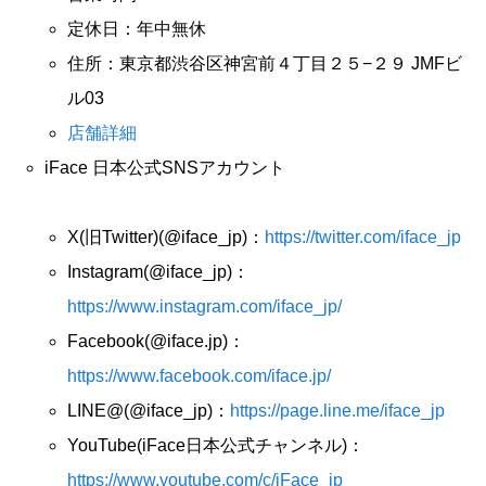
定休日：年中無休
住所：東京都渋谷区神宮前４丁目２５−２９ JMFビ
ル03
店舗詳細
iFace 日本公式SNSアカウント
X(旧Twitter)(@iface_jp)：
https://twitter.com/iface_jp
Instagram(@iface_jp)：
https://www.instagram.com/iface_jp/
Facebook(@iface.jp)：
https://www.facebook.com/iface.jp/
LINE@(@iface_jp)：
https://page.line.me/iface_jp
YouTube(iFace日本公式チャンネル)：
https://www.youtube.com/c/iFace_jp