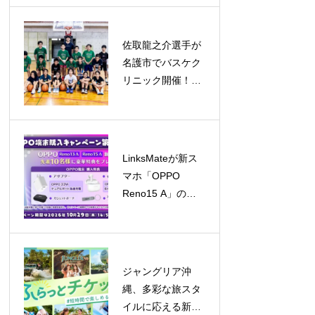
5億ドル規模へ成
長予測
佐取龍之介選手が
名護市でバスケク
リニック開催！子
どもたちと笑顔あ
ふれる交流
LinksMateが新ス
マホ「OPPO
Reno15 A」の販
売を開始！キャン
ペーンも同時開催
ジャングリア沖
縄、多彩な旅スタ
イルに応える新チ