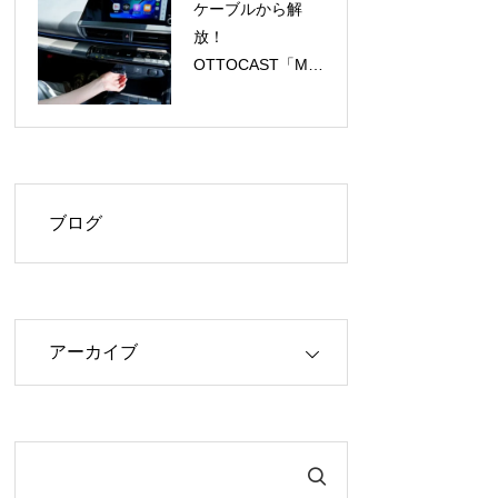
ケーブルから解
放！
OTTOCAST「Mini
Aura」で
CarPlay/Android
Autoがワイヤレス
に、今だけ
40%OFF！
ブログ