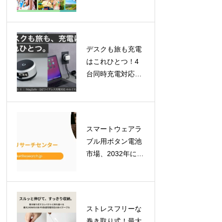
ケット登場！「ロ
イヤルチケット」
で贅沢な一日を、
「ふらっとチケッ
デスクも旅も充電
ト」はレギュラー
はこれひとつ！4
化
台同時充電対応
「BEZALEL
Prelude XS II」が
GREEN FUNDING
で目標金額を達成
スマートウェアラ
ブル用ボタン電池
市場、2032年には
7億900万米ドルへ
拡大予測！最新レ
ポートが示す成長
の軌跡
ストレスフリーな
巻き取り式！最大