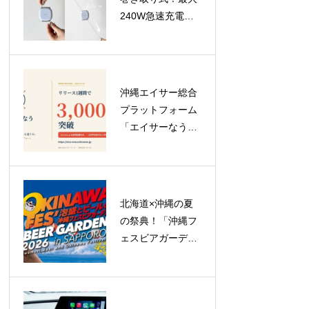
240W急速充電対
応のUSB-Cケーブ
ル「USB-C to C
Retractable Cable
240W」が登場
沖縄エイサー総合
プラットフォーム
「エイサーなう」
がリリース1週間
で登録ユーザー
3,000人突破！
北海道×沖縄の夏
の祭典！「沖縄フ
ェスビアガーデン
2026 in札幌」が
23日間のロングラ
ン開催へ