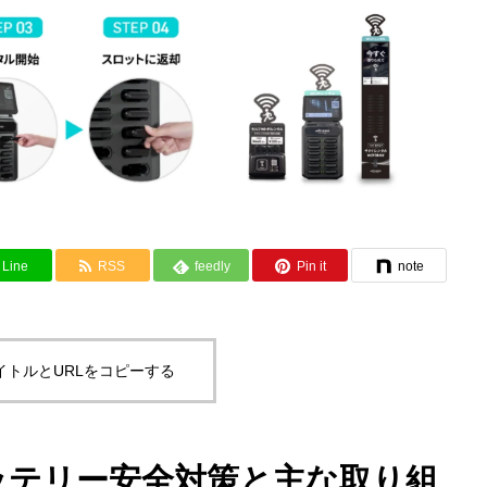
Line
RSS
feedly
Pin it
note
イトルとURLをコピーする
バッテリー安全対策と主な取り組