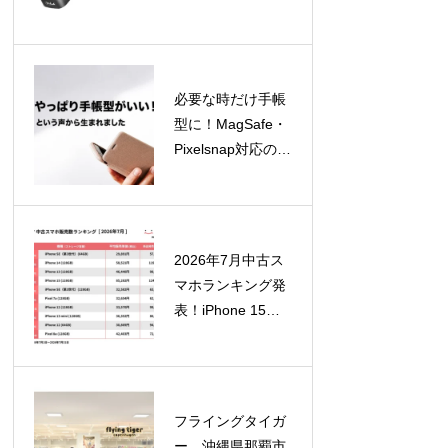
GaN充電器4製品
を8月12日より順
次発売！
必要な時だけ手帳
型に！MagSafe・
Pixelsnap対応の着
脱式スマホカバー
「SNAPCOVER2
」が一般販売開始
2026年7月中古ス
マホランキング発
表！iPhone 15が
急浮上、SE（第2
世代）はTOP10外
に
フライングタイガ
ー、沖縄県那覇市