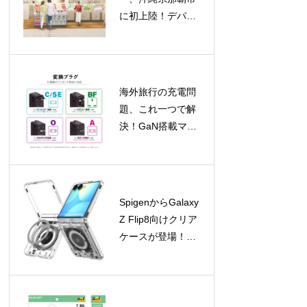
に初上陸！デパー
トリウボウに新店
舗オープン、限定
バッグプレゼント
も
海外旅行の充電問
題、これ一つで解
決！GaN搭載マル
チ変換プラグが新
登場
SpigenからGalaxy
Z Flip8向けクリア
ケースが登場！
Galaxy Watchアク
セサリの期間限定
セールも開催中