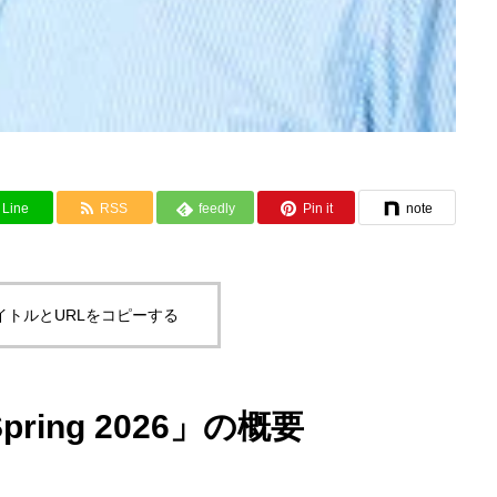
Line
RSS
feedly
Pin it
note
イトルとURLをコピーする
pring 2026」の概要