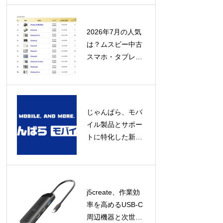
み」にあり
2026年7月の人気
は？ムスビー中古
スマホ・タブレッ
ト流通額ランキン
グ発表！
じゃんぱら、モバ
イル製品とサポー
トに特化した新コ
ンセプト店舗「じ
ゃんぱらモバイル
プラス」をオープ
ン！
j5create、作業効
率を高めるUSB-C
周辺機器と次世代