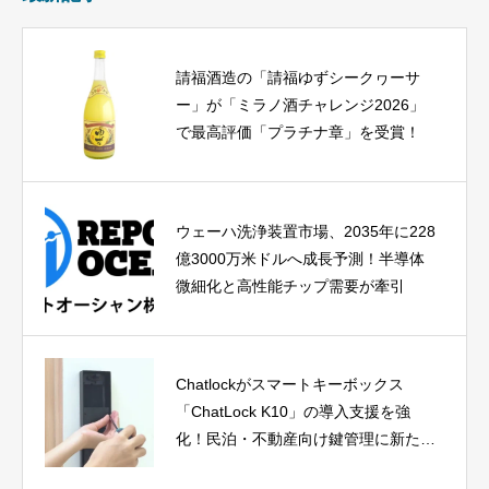
請福酒造の「請福ゆずシークヮーサ
ー」が「ミラノ酒チャレンジ2026」
で最高評価「プラチナ章」を受賞！
ウェーハ洗浄装置市場、2035年に228
億3000万米ドルへ成長予測！半導体
微細化と高性能チップ需要が牽引
Chatlockがスマートキーボックス
「ChatLock K10」の導入支援を強
化！民泊・不動産向け鍵管理に新たな
選択肢