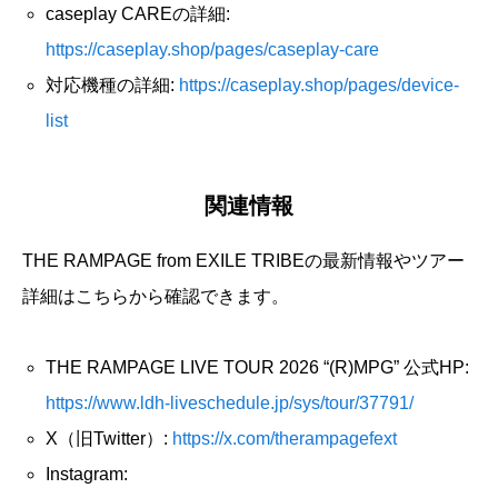
caseplay CAREの詳細:
https://caseplay.shop/pages/caseplay-care
対応機種の詳細:
https://caseplay.shop/pages/device-
list
関連情報
THE RAMPAGE from EXILE TRIBEの最新情報やツアー
詳細はこちらから確認できます。
THE RAMPAGE LIVE TOUR 2026 “(R)MPG” 公式HP:
https://www.ldh-liveschedule.jp/sys/tour/37791/
X（旧Twitter）:
https://x.com/therampagefext
Instagram: