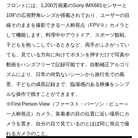
フロントには、1,200万画素のSony IMX681センサーと
109°の広視野角レンズが搭載されており、ユーザーの目
線そのままを撮影できる一人称視点（FPV※）カメラと
して機能します。料理中やアウトドア、スポーツ観戦、
子どもを抱っこしているときなど、両手がふさがってい
ても、見ている方向に向けてボタンを押すだけで写真や
動画をハンズフリーで記録可能です。自動補正アルゴリ
ズムにより、日常の何気ないシーンから旅行先での風
景、子どもの成長記録まで、臨場感のある映像をシンプ
ルな操作で残すことができます。
※First Person View（ファースト・パーソン・ビュー＝
一人称視点）カメラ。装着者の目の位置に近い場所にカ
メラを置き、自分の目で見ているのとほぼ同じ視点で撮
れるカメラのこと。