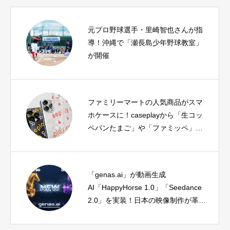
元プロ野球選手・里崎智也さんが指
導！沖縄で「瀬長島少年野球教室」
が開催
ファミリーマートの人気商品がスマ
ホケースに！caseplayから「生コッ
ペパンたまご」や「ファミッペ」デ
ザインが期間限定で登場
「genas.ai」が動画生成
AI「HappyHorse 1.0」「Seedance
2.0」を実装！日本の映像制作が革新
へ