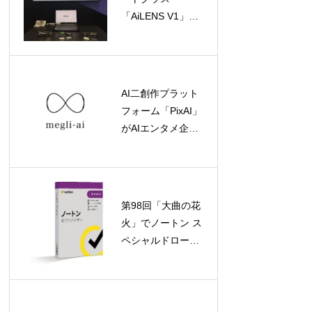
「AiLENS V1」が
「TECHNO-
FRONTIER
2026」ソフトバン
クブースに登場！
AI二創作プラット
フォーム「PixAI」
がAIエンタメ企業
megliに出資、総額
1億円でAIネイテ
ィブコンテンツの
未来を加速
第98回「大曲の花
火」でノートン ス
ペシャルドローン
ショー開催！人気
キャラクターとサ
イバーセーフティ
を楽しく学ぼう