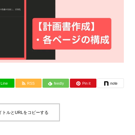
Line
RSS
feedly
Pin it
note
イトルとURLをコピーする