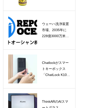
チャレンジ2026」
で最高評価「プラ
チナ章」を受賞！
ウェーハ洗浄装置
市場、2035年に
228億3000万米ド
ルへ成長予測！半
導体微細化と高性
能チップ需要が牽
引
Chatlockがスマー
トキーボックス
「ChatLock K10」
の導入支援を強
化！民泊・不動産
向け鍵管理に新た
な選択肢
ThinkARのAIスマ
ートグラス