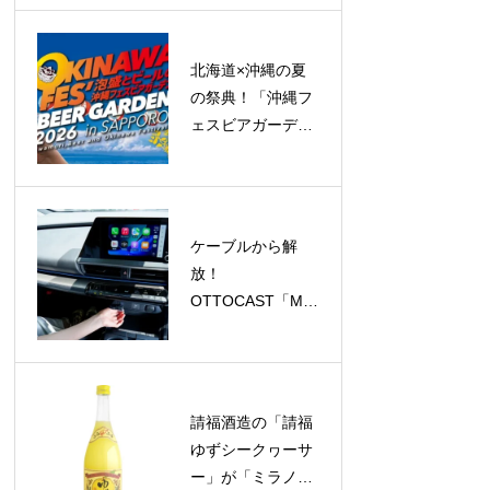
で登録ユーザー
3,000人突破！
北海道×沖縄の夏
の祭典！「沖縄フ
ェスビアガーデン
2026 in札幌」が
23日間のロングラ
ン開催へ
ケーブルから解
放！
OTTOCAST「Mini
Aura」で
CarPlay/Android
Autoがワイヤレス
に、今だけ
請福酒造の「請福
40%OFF！
ゆずシークヮーサ
ー」が「ミラノ酒