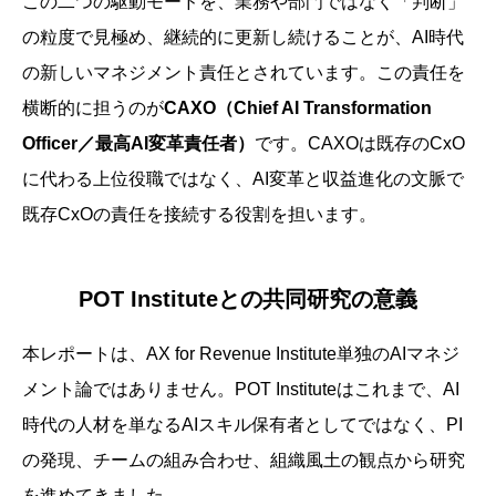
この二つの駆動モードを、業務や部門ではなく「判断」
の粒度で見極め、継続的に更新し続けることが、AI時代
の新しいマネジメント責任とされています。この責任を
横断的に担うのが
CAXO（Chief AI Transformation
Officer／最高AI変革責任者）
です。CAXOは既存のCxO
に代わる上位役職ではなく、AI変革と収益進化の文脈で
既存CxOの責任を接続する役割を担います。
POT Instituteとの共同研究の意義
本レポートは、AX for Revenue Institute単独のAIマネジ
メント論ではありません。POT Instituteはこれまで、AI
時代の人材を単なるAIスキル保有者としてではなく、PI
の発現、チームの組み合わせ、組織風土の観点から研究
を進めてきました。