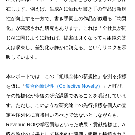
在します。例えば、生成AIに触れた書き手の作品は新規
性が向上する一方で、書き手同士の作品が似通る「均質
化」が確認された研究もあります。これは「全社員が同
じAIに同じように頼れば、提案は良くなっても組織の答
えは収束し、差別化が静かに消える」というリスクを示
唆しています。
本レポートでは、この「組織全体の新規性」を測る指標
を仮に「
集合的新規性（Collective Novelty）
」と呼び、
その指標化が今後の研究課題であることを明記していま
す。ただし、このような研究途上の先行指標を個人の査
定や序列化に直接用いるべきではないとしながらも、
Revenue ROIや学習貢献といった成果・貢献指標は、AI
収益進化の成果として将来的に評価・報酬と接続されう