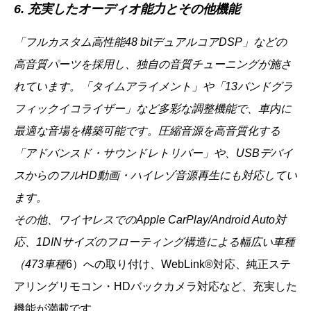
6. 充実したオーディオ能力とその他機能
「フルカスタム高性能48 bitデュアルコアDSP」などの
高音質パーツを採用し、独自の音質チューニングが施さ
れています。「タイムアライメント」や「13バンドグラ
フィックイコライザー」など多彩な調整機能で、車内に
最適な音場を構築可能です。圧縮音源を高音質化する
「アドバンスド・サウンドレトリバー」や、USBデバイ
スからのフルHD動画・ハイレゾ音源再生にも対応してい
ます。
その他、ワイヤレスでのApple CarPlay/Android Auto対
応、1DINサイズのフローティング構造による幅広い車種
（473車種
6）への取り付け、WebLink®対応、純正ステ
アリングリモコン・HDバックカメラ対応など、充実した
機能が満載です。