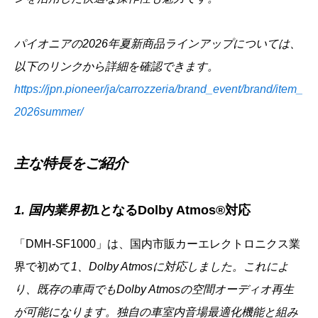
パイオニアの2026年夏新商品ラインアップについては、
以下のリンクから詳細を確認できます。
https://jpn.pioneer/ja/carrozzeria/brand_event/brand/item_
2026summer/
主な特長をご紹介
1. 国内業界初
1となるDolby Atmos®対応
「DMH-SF1000」は、国内市販カーエレクトロニクス業
界で初めて
1、Dolby Atmosに対応しました。これによ
り、既存の車両でもDolby Atmosの空間オーディオ再生
が可能になります。独自の車室内音場最適化機能と組み