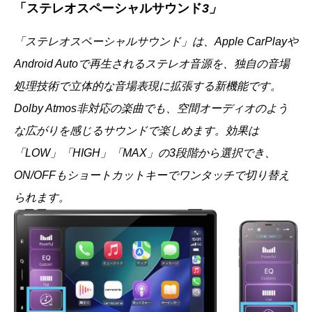
「ステレオスペーシャルサウンド
3」
「ステレオスペーシャルサウンド」は、Apple CarPlayや
Android Autoで再生されるステレオ音源を、独自の音場
処理技術で立体的な音場表現に拡張する新機能です。
Dolby Atmos非対応の楽曲でも、空間オーディオのよう
な広がりを感じるサウンドで楽しめます。効果は
「LOW」「HIGH」「MAX」の3段階から選択でき、
ON/OFFもショートカットキーでワンタッチで切り替え
られます。