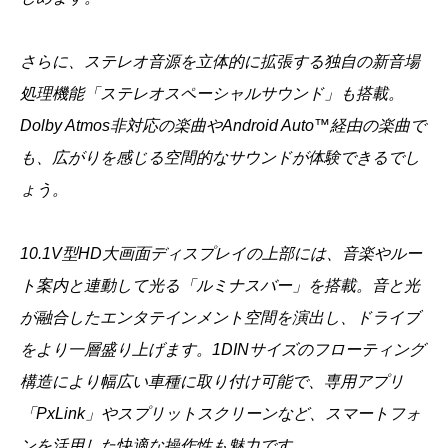
さらに、ステレオ音源を立体的に拡張する独自の新音場
処理機能「ステレオスペーシャルサウンド」も搭載。
Dolby Atmos非対応の楽曲やAndroid Auto™経由の楽曲で
も、広がりを感じる空間的なサウンドが体験できるでし
ょう。
10.1V型HD大画面ディスプレイの上部には、音楽やルー
ト案内と連動して光る「ルミナスバー」を搭載。音と光
が融合したエンタテインメント空間を演出し、ドライブ
をより一層盛り上げます。1DINサイズのフローティング
構造により幅広い車種に取り付け可能で、専用アプリ
「PxLink」やスプリットスクリーンなど、スマートフォ
ンを活用した快適な操作性も魅力です。