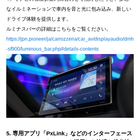
なイルミネーションで車内を音と光に包み込み、新しい
ドライブ体験を提供します。
ルミナスバーの詳細はこちらをご覧ください。
https://jpn.pioneer/ja/carrozzeria/car_av/displayaudio/dmh
-sf900/luminous_bar.php#details-contents
5. 専用アプリ「PxLink」などのインターフェース