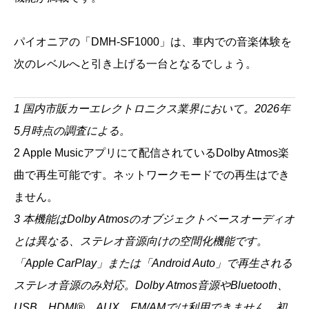
パイオニアの「DMH-SF1000」は、車内での音楽体験を
次のレベルへと引き上げる一台となるでしょう。
1 国内市販カーエレクトロニクス業界において。2026年
5月時点の調査による。
2 Apple Musicアプリにて配信されているDolby Atmos楽
曲で再生可能です。ネットワークモードでの再生はでき
ません。
3 本機能はDolby Atmosのオブジェクトベースオーディオ
とは異なる、ステレオ音源向けの空間化機能です。
「Apple CarPlay」または「Android Auto」で再生される
ステレオ音源のみ対応。Dolby Atmos音源やBluetooth、
USB、HDMI®、AUX、FM/AMでは利用できません。初