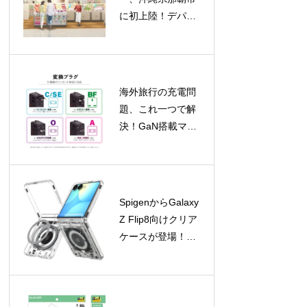
に初上陸！デパー
トリウボウに新店
舗オープン、限定
バッグプレゼント
も
海外旅行の充電問
題、これ一つで解
決！GaN搭載マル
チ変換プラグが新
登場
SpigenからGalaxy
Z Flip8向けクリア
ケースが登場！
Galaxy Watchアク
セサリの期間限定
セールも開催中