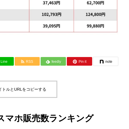
Line
RSS
feedly
Pin it
note
イトルとURLをコピーする
中古スマホ販売数ランキング