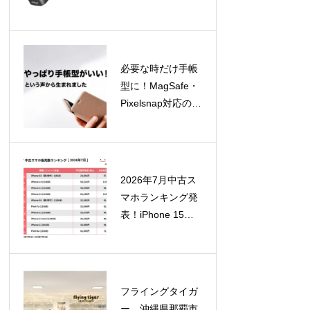
GaN充電器4製品
を8月12日より順
次発売！
必要な時だけ手帳
型に！MagSafe・
Pixelsnap対応の着
脱式スマホカバー
「SNAPCOVER2
」が一般販売開始
2026年7月中古ス
マホランキング発
表！iPhone 15が
急浮上、SE（第2
世代）はTOP10外
に
フライングタイガ
ー、沖縄県那覇市