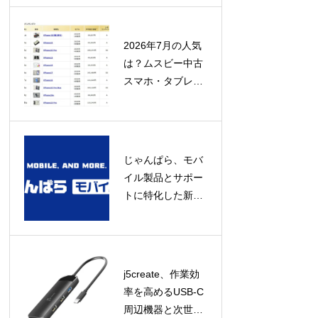
み」にあり
2026年7月の人気
は？ムスビー中古
スマホ・タブレッ
ト流通額ランキン
グ発表！
じゃんぱら、モバ
イル製品とサポー
トに特化した新コ
ンセプト店舗「じ
ゃんぱらモバイル
プラス」をオープ
ン！
j5create、作業効
率を高めるUSB-C
周辺機器と次世代