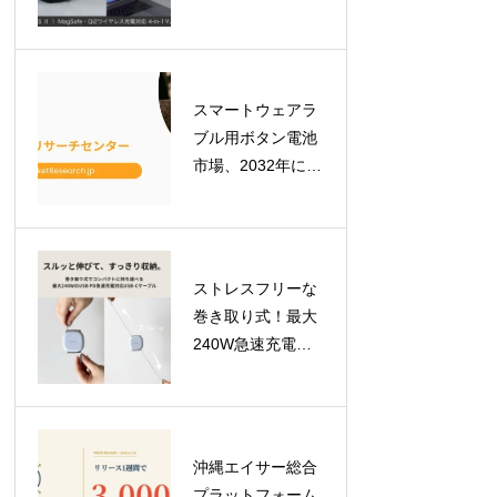
「BEZALEL
Prelude XS II」が
GREEN FUNDING
で目標金額を達成
スマートウェアラ
ブル用ボタン電池
市場、2032年には
7億900万米ドルへ
拡大予測！最新レ
ポートが示す成長
の軌跡
ストレスフリーな
巻き取り式！最大
240W急速充電対
応のUSB-Cケーブ
ル「USB-C to C
Retractable Cable
240W」が登場
沖縄エイサー総合
プラットフォーム