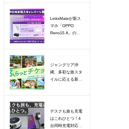
ふれる交流
LinksMateが新ス
マホ「OPPO
Reno15 A」の販
売を開始！キャン
ペーンも同時開催
ジャングリア沖
縄、多彩な旅スタ
イルに応える新チ
ケット登場！「ロ
イヤルチケット」
で贅沢な一日を、
「ふらっとチケッ
デスクも旅も充電
ト」はレギュラー
はこれひとつ！4
化
台同時充電対応