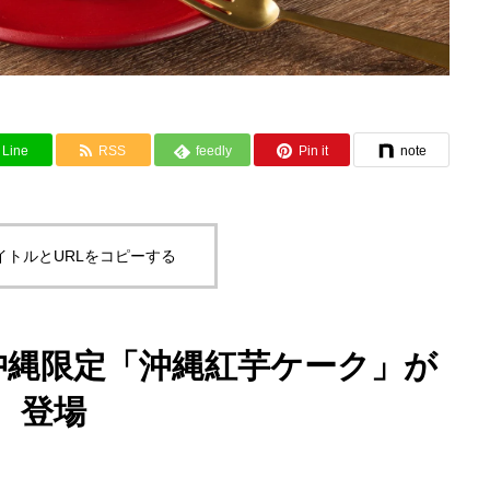
Line
RSS
feedly
Pin it
note
イトルとURLをコピーする
沖縄限定「沖縄紅芋ケーク」が
登場