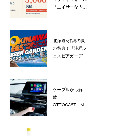
「エイサーなう」
がリリース1週間
で登録ユーザー
3,000人突破！
北海道×沖縄の夏
の祭典！「沖縄フ
ェスビアガーデン
2026 in札幌」が
23日間のロングラ
ン開催へ
ケーブルから解
放！
OTTOCAST「Mini
Aura」で
CarPlay/Android
Autoがワイヤレス
に、今だけ