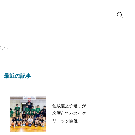
ギフト
最近の記事
佐取龍之介選手が
名護市でバスケク
リニック開催！子
どもたちと笑顔あ