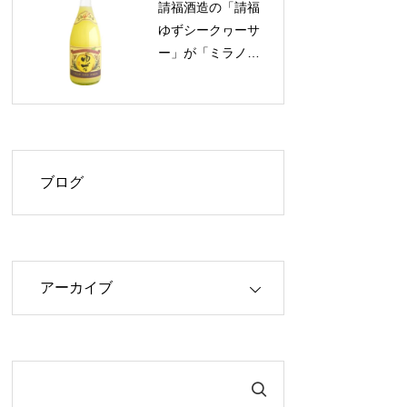
請福酒造の「請福
40%OFF！
ゆずシークヮーサ
ー」が「ミラノ酒
チャレンジ2026」
で最高評価「プラ
チナ章」を受賞！
ブログ