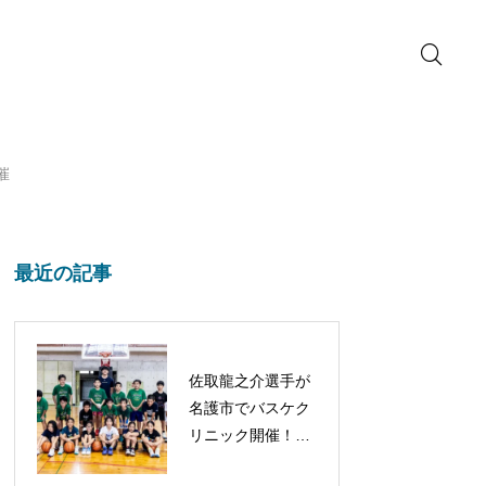
催
最近の記事
佐取龍之介選手が
名護市でバスケク
リニック開催！子
どもたちと笑顔あ