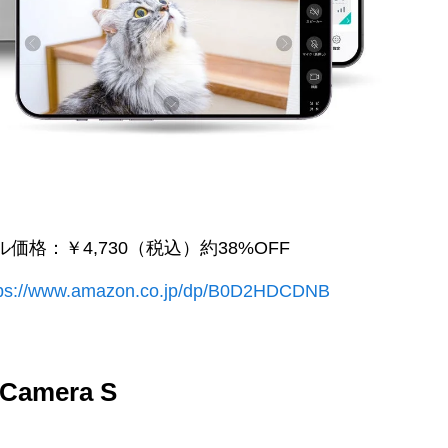
ール価格：￥4,730（税込）約38%OFF
tps://www.amazon.co.jp/dp/B0D2HDCDNB
mera S