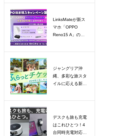
ふれる交流
LinksMateが新ス
マホ「OPPO
Reno15 A」の販
売を開始！キャン
ペーンも同時開催
ジャングリア沖
縄、多彩な旅スタ
イルに応える新チ
ケット登場！「ロ
イヤルチケット」
で贅沢な一日を、
「ふらっとチケッ
デスクも旅も充電
ト」はレギュラー
はこれひとつ！4
化
台同時充電対応