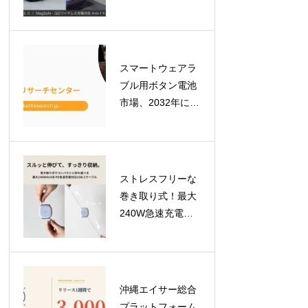
「BEZALEL
Prelude XS II」が
GREEN FUNDING
で目標金額を達成
スマートウェアラ
ブル用ボタン電池
市場、2032年には
7億900万米ドルへ
拡大予測！最新レ
ポートが示す成長
の軌跡
ストレスフリーな
巻き取り式！最大
240W急速充電対
応のUSB-Cケーブ
ル「USB-C to C
Retractable Cable
240W」が登場
沖縄エイサー総合
プラットフォーム