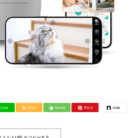
Line
RSS
feedly
Pin it
note
イトルとURLをコピーする