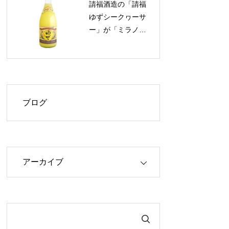
請福酒造の「請福
40%OFF！
ゆずシークヮーサ
ー」が「ミラノ酒
チャレンジ2026」
で最高評価「プラ
チナ章」を受賞！
ブログ