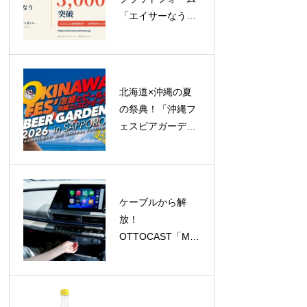
「エイサーなう」
がリリース1週間
で登録ユーザー
3,000人突破！
北海道×沖縄の夏
の祭典！「沖縄フ
ェスビアガーデン
2026 in札幌」が
23日間のロングラ
ン開催へ
ケーブルから解
放！
OTTOCAST「Mini
Aura」で
CarPlay/Android
Autoがワイヤレス
に、今だけ