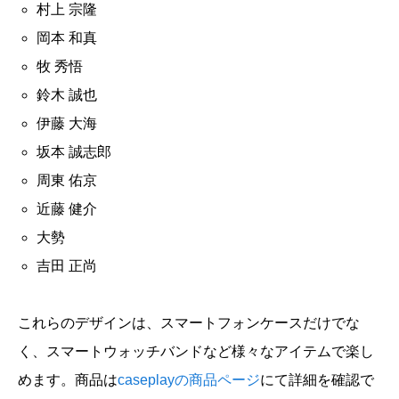
村上 宗隆
岡本 和真
牧 秀悟
鈴木 誠也
伊藤 大海
坂本 誠志郎
周東 佑京
近藤 健介
大勢
吉田 正尚
これらのデザインは、スマートフォンケースだけでな
く、スマートウォッチバンドなど様々なアイテムで楽し
めます。商品は
caseplayの商品ページ
にて詳細を確認で