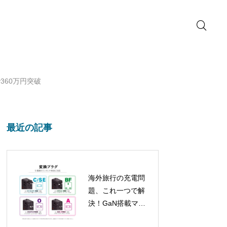
で360万円突破
最近の記事
海外旅行の充電問
題、これ一つで解
決！GaN搭載マル
チ変換プラグが新