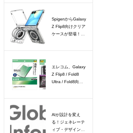
登場
SpigenからGalaxy
Z Flip8向けクリア
ケースが登場！
Galaxy Watchアク
セサリの期間限定
セールも開催中
エレコム、Galaxy
Z Flip8 / Fold8
Ultra / Fold8向け
保護フィルムとケ
ースを新発売
AIが設計を変え
る！ジェネレーテ
ィブ・デザイン市