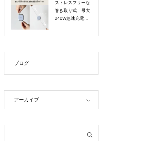
ストレスフリーな
巻き取り式！最大
240W急速充電対
応のUSB-Cケーブ
ル「USB-C to C
Retractable Cable
240W」が登場
ブログ