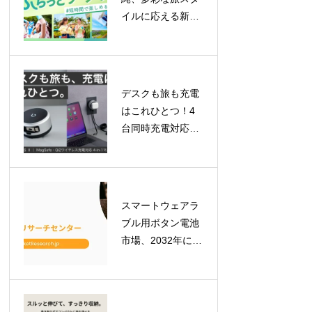
イルに応える新チ
ケット登場！「ロ
イヤルチケット」
で贅沢な一日を、
「ふらっとチケッ
デスクも旅も充電
ト」はレギュラー
はこれひとつ！4
化
台同時充電対応
「BEZALEL
Prelude XS II」が
GREEN FUNDING
で目標金額を達成
スマートウェアラ
ブル用ボタン電池
市場、2032年には
7億900万米ドルへ
拡大予測！最新レ
ポートが示す成長
の軌跡