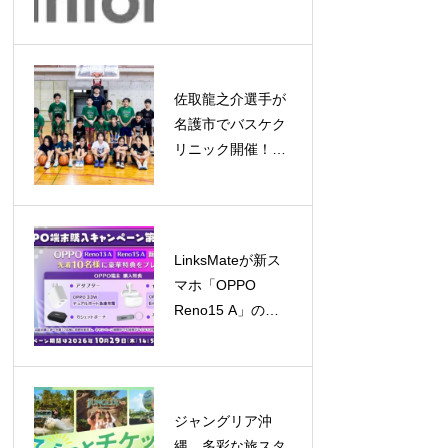
場、2032年には約
5億ドル規模へ成
長予測
佐取龍之介選手が
名護市でバスケク
リニック開催！子
どもたちと笑顔あ
ふれる交流
LinksMateが新ス
マホ「OPPO
Reno15 A」の販
売を開始！キャン
ペーンも同時開催
ジャングリア沖
縄、多彩な旅スタ