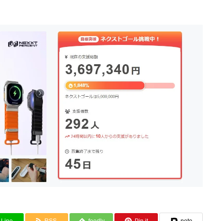
Line
RSS
feedly
Pin it
note