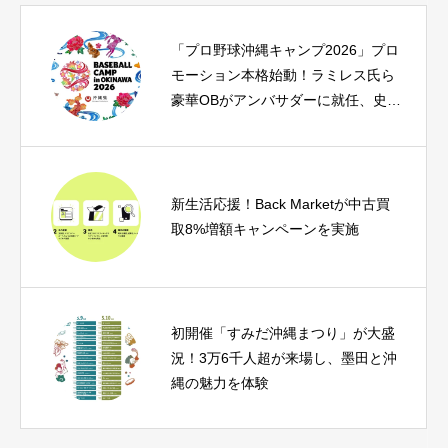
「プロ野球沖縄キャンプ2026」プロ
モーション本格始動！ラミレス氏ら
豪華OBがアンバサダーに就任、史上
初のかりゆしユニフォームも登場
新生活応援！Back Marketが中古買
取8%増額キャンペーンを実施
初開催「すみだ沖縄まつり」が大盛
況！3万6千人超が来場し、墨田と沖
縄の魅力を体験