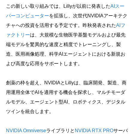
この新しい取り組みでは、Lillyが以前に発表した
AIスー
パーコンピューター
を拡張し、次世代NVIDIAアーキテク
チャへの投資を活用する予定です。昨秋発表された
AIフ
ァクトリー
は、大規模な生物医学基盤モデルおよび最先
端モデルを驚異的な速度と精度でトレーニングし、製
造、医用画像処理、科学AIエージェントにおける新規お
よび高度な応用をサポートします。
創薬の枠を超え、NVIDIAとLillyは、臨床開発、製造、商
用運用全体でAIを適用する機会を探求し、マルチモーダ
ルモデル、エージェント型AI、ロボティクス、デジタル
ツインを統合します。
NVIDIA Omniverse
ライブラリと
NVIDIA RTX PRO
サーバ