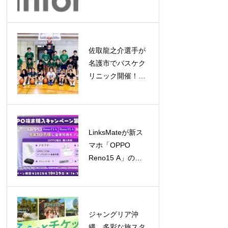
場、2032年には約
5億ドル規模へ成
長予測
佐取龍之介選手が
名護市でバスケク
リニック開催！子
どもたちと笑顔あ
ふれる交流
LinksMateが新ス
マホ「OPPO
Reno15 A」の販
売を開始！キャン
ペーンも同時開催
ジャングリア沖
縄、多彩な旅スタ