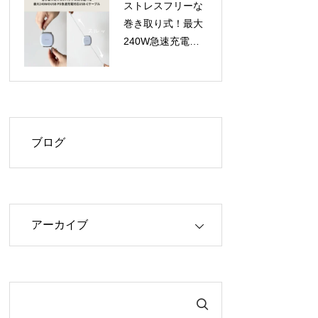
ストレスフリーな
巻き取り式！最大
240W急速充電対
応のUSB-Cケーブ
ル「USB-C to C
Retractable Cable
240W」が登場
ブログ