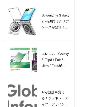
登場
SpigenからGalaxy
Z Flip8向けクリア
ケースが登場！
Galaxy Watchアク
セサリの期間限定
セールも開催中
エレコム、Galaxy
Z Flip8 / Fold8
Ultra / Fold8向け
保護フィルムとケ
ースを新発売
AIが設計を変え
る！ジェネレーテ
ィブ・デザイン市