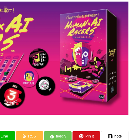
Line
RSS
feedly
Pin it
note