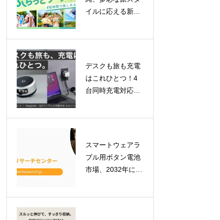
イルに応える新チ
ケット登場！「ロ
イヤルチケット」
で贅沢な一日を、
「ふらっとチケッ
デスクも旅も充電
ト」はレギュラー
はこれひとつ！4
化
台同時充電対応
「BEZALEL
Prelude XS II」が
GREEN FUNDING
で目標金額を達成
スマートウェアラ
ブル用ボタン電池
市場、2032年には
7億900万米ドルへ
拡大予測！最新レ
ポートが示す成長
の軌跡