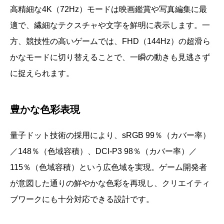
高精細な4K（72Hz）モードは映画鑑賞や写真編集に最
適で、繊細なテクスチャや文字を鮮明に表示します。一
方、競技性の高いゲームでは、FHD（144Hz）の超滑ら
かなモードに切り替えることで、一瞬の動きも見逃さず
に捉えられます。
豊かな色彩表現
量子ドット技術の採用により、sRGB 99％（カバー率）
／148％（色域容積）、DCI-P3 98％（カバー率）／
115％（色域容積）という広色域を実現。ゲーム開発者
が意図した通りの鮮やかな色彩を再現し、クリエイティ
ブワークにも十分対応できる設計です。