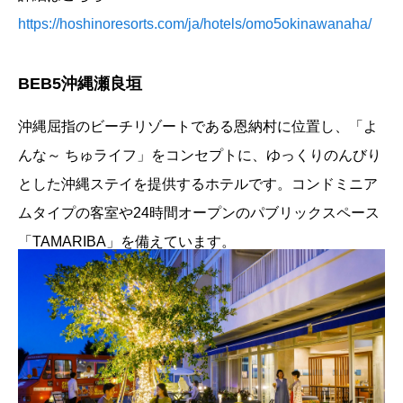
https://hoshinoresorts.com/ja/hotels/omo5okinawanaha/
BEB5沖縄瀬良垣
沖縄屈指のビーチリゾートである恩納村に位置し、「よ
んな～ ちゅライフ」をコンセプトに、ゆっくりのんびり
とした沖縄ステイを提供するホテルです。コンドミニア
ムタイプの客室や24時間オープンのパブリックスペース
「TAMARIBA」を備えています。