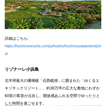
詳細はこちら:
https://hoshinoresorts.com/ja/hotels/hoshinoyataketomijim
a/
リゾナーレ小浜島
北半球最大の珊瑚礁「石西礁湖」に囲まれた「ゆくるエ
キゾチックリゾート」。約36万坪の広大な敷地にわずか
60室の客室が点在し、開放感あふれる空間でゆったりと
した時間を過ごせます。