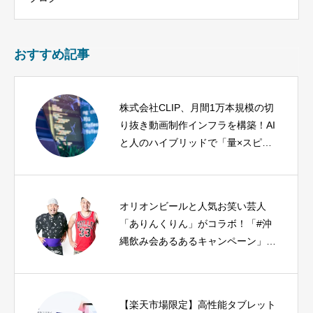
おすすめ記事
株式会社CLIP、月間1万本規模の切
り抜き動画制作インフラを構築！AI
と人のハイブリッドで「量×スピー
ド×品質」を強化
オリオンビールと人気お笑い芸人
「ありんくりん」がコラボ！「#沖
縄飲み会あるあるキャンペーン」開
催
【楽天市場限定】高性能タブレット