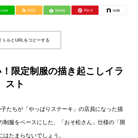
Line
RSS
feedly
Pin it
note
イトルとURLをコピーする
い！限定制服の描き起こしイラ
スト
つ子たちが「やっぱりステーキ」の店員になった描
の制服をベースにした、「おそ松さん」仕様の「限
にはたまらないでしょう。