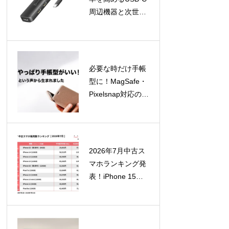
周辺機器と次世代
GaN充電器4製品
を8月12日より順
次発売！
必要な時だけ手帳
型に！MagSafe・
Pixelsnap対応の着
脱式スマホカバー
「SNAPCOVER2
」が一般販売開始
2026年7月中古ス
マホランキング発
表！iPhone 15が
急浮上、SE（第2
世代）はTOP10外
に