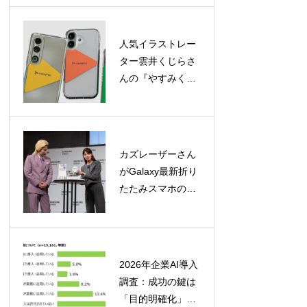
ックオフイベント
参加申込受付中
人気イラストレー
ター雲井くじらさ
んの『やすみく
ま』ケースが
caseplayに登場！
160機種以上に対
応
カズレーザーさん
がGalaxy最新折り
たたみスマホの魅
力を徹底レビュ
ー！「カタチの多
様化」を大胆予想
2026年企業AI導入
調査：成功の鍵は
「目的明確化」と