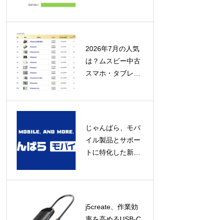
「定着への取り組
み」にあり
2026年7月の人気
は？ムスビー中古
スマホ・タブレッ
ト流通額ランキン
グ発表！
じゃんぱら、モバ
イル製品とサポー
トに特化した新コ
ンセプト店舗「じ
ゃんぱらモバイル
プラス」をオープ
ン！
j5create、作業効
率を高めるUSB-C