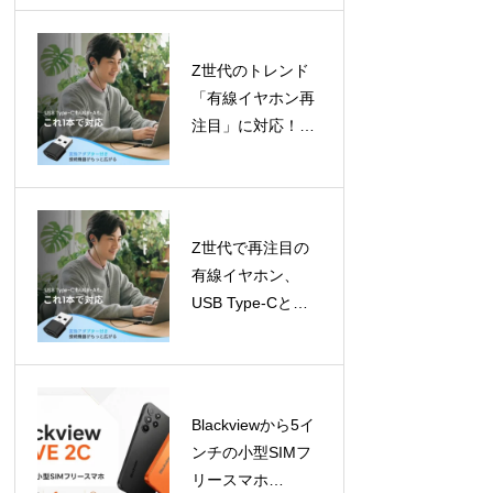
成長予測
Z世代のトレンド
「有線イヤホン再
注目」に対応！
LivelyLifeからUSB
Type-C対応イヤホ
ンが登場
Z世代で再注目の
有線イヤホン、
USB Type-Cと
USB-Aアダプター
で幅広いデバイス
に対応
Blackviewから5イ
ンチの小型SIMフ
リースマホ