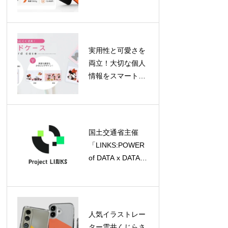
「WAVE 2C」が登
場！片手で使える
軽量モデル
実用性と可愛さを
両立！大切な個人
情報をスマートに
守るディズニーデ
ザインのカードケ
ースがPGAより登
場
国土交通省主催
「LINKS:POWER
of DATA x DATA
2026」が始動、キ
ックオフイベント
参加申込受付中
人気イラストレー
ター雲井くじらさ