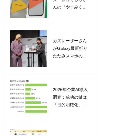
んの『やすみく
ま』ケースが
caseplayに登場！
160機種以上に対
応
カズレーザーさん
がGalaxy最新折り
たたみスマホの魅
力を徹底レビュ
ー！「カタチの多
様化」を大胆予想
2026年企業AI導入
調査：成功の鍵は
「目的明確化」と
「定着への取り組
み」にあり