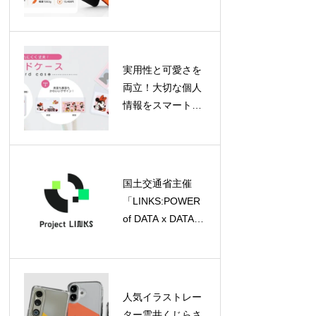
「WAVE 2C」が登
場！片手で使える
軽量モデル
実用性と可愛さを
両立！大切な個人
情報をスマートに
守るディズニーデ
ザインのカードケ
ースがPGAより登
場
国土交通省主催
「LINKS:POWER
of DATA x DATA
2026」が始動、キ
ックオフイベント
参加申込受付中
人気イラストレー
ター雲井くじらさ