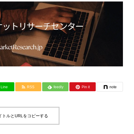
Line
RSS
feedly
Pin it
note
イトルとURLをコピーする