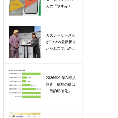
んの『やすみく
ま』ケースが
caseplayに登場！
160機種以上に対
応
カズレーザーさん
がGalaxy最新折り
たたみスマホの魅
力を徹底レビュ
ー！「カタチの多
様化」を大胆予想
2026年企業AI導入
調査：成功の鍵は
「目的明確化」と
「定着への取り組
み」にあり