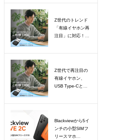
成長予測
Z世代のトレンド
「有線イヤホン再
注目」に対応！
LivelyLifeからUSB
Type-C対応イヤホ
ンが登場
Z世代で再注目の
有線イヤホン、
USB Type-Cと
USB-Aアダプター
で幅広いデバイス
に対応
Blackviewから5イ
ンチの小型SIMフ
リースマホ