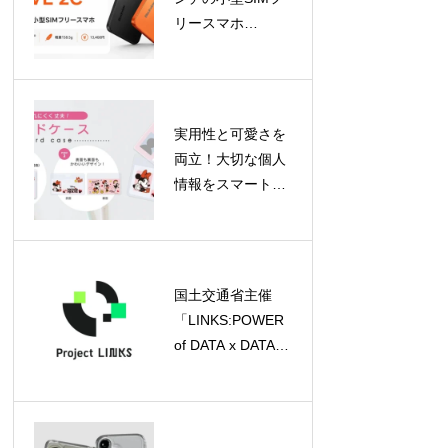
リースマホ
「WAVE 2C」が登
場！片手で使える
軽量モデル
実用性と可愛さを
両立！大切な個人
情報をスマートに
守るディズニーデ
ザインのカードケ
ースがPGAより登
場
国土交通省主催
「LINKS:POWER
of DATA x DATA
2026」が始動、キ
ックオフイベント
参加申込受付中