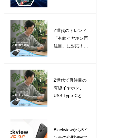
は432億ドル超へ
成長予測
Z世代のトレンド
「有線イヤホン再
注目」に対応！
LivelyLifeからUSB
Type-C対応イヤホ
ンが登場
Z世代で再注目の
有線イヤホン、
USB Type-Cと
USB-Aアダプター
で幅広いデバイス
に対応
Blackviewから5イ
ンチの小型SIMフ