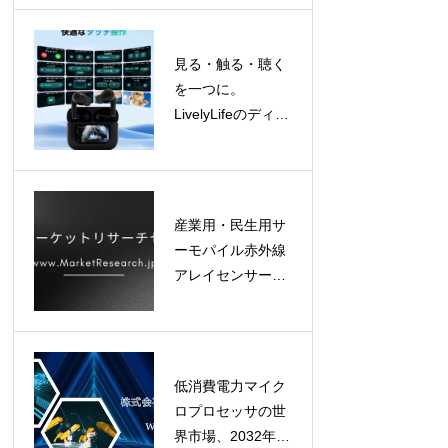
ポートがその動向
を詳細解説
見る・触る・聴く
を一つに。
LivelyLifeのディス
プレイ搭載ワイヤ
レスイヤホン
「LL05」で音楽体
験をアップデート
産業用・民生用サ
ーモパイル赤外線
アレイセンサーの
世界市場、2032年
には3.78億ドル規
模へ成長予測
低消費電力マイク
ロプロセッサの世
界市場、2032年に