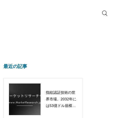
最近の記事
指紋認証技術の世
界市場、2032年に
は53億ドル規模へ
成長予測！最新レ