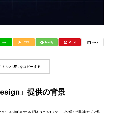
Line
RSS
feedly
Pin it
note
イトルとURLをコピーする
 Design」提供の背景
DX）が加速する現代において、企業は迅速な市場