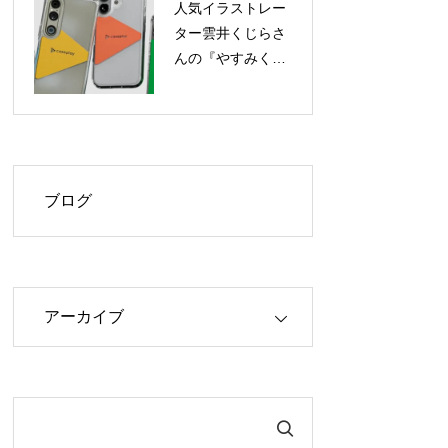
人気イラストレー
ター雲井くじらさ
んの『やすみく
ま』ケースが
caseplayに登場！
160機種以上に対
応
ブログ