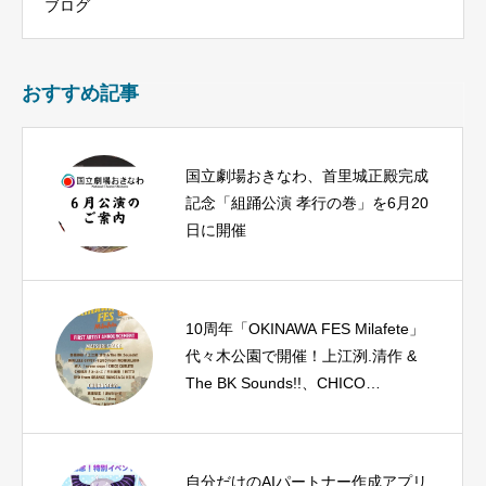
ブログ
おすすめ記事
国立劇場おきなわ、首里城正殿完成
記念「組踊公演 孝行の巻」を6月20
日に開催
10周年「OKINAWA FES Milafete」
代々木公園で開催！上江洌.清作 &
The BK Sounds!!、CHICO
CARLITOなど豪華17組の第一弾ア
ーティストを発表
自分だけのAIパートナー作成アプリ