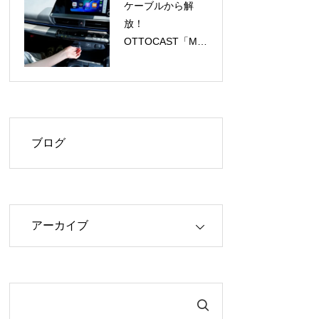
ケーブルから解
放！
OTTOCAST「Mini
Aura」で
CarPlay/Android
Autoがワイヤレス
に、今だけ
40%OFF！
ブログ