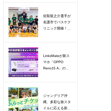
5億ドル規模へ成
長予測
佐取龍之介選手が
名護市でバスケク
リニック開催！子
どもたちと笑顔あ
ふれる交流
LinksMateが新ス
マホ「OPPO
Reno15 A」の販
売を開始！キャン
ペーンも同時開催
ジャングリア沖
縄、多彩な旅スタ
イルに応える新チ