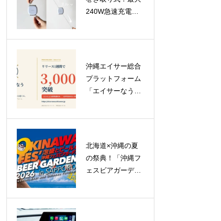
240W急速充電対
応のUSB-Cケーブ
ル「USB-C to C
Retractable Cable
240W」が登場
沖縄エイサー総合
プラットフォーム
「エイサーなう」
がリリース1週間
で登録ユーザー
3,000人突破！
北海道×沖縄の夏
の祭典！「沖縄フ
ェスビアガーデン
2026 in札幌」が
23日間のロングラ
ン開催へ