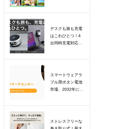
ケット登場！「ロ
イヤルチケット」
で贅沢な一日を、
「ふらっとチケッ
デスクも旅も充電
ト」はレギュラー
はこれひとつ！4
化
台同時充電対応
「BEZALEL
Prelude XS II」が
GREEN FUNDING
で目標金額を達成
スマートウェアラ
ブル用ボタン電池
市場、2032年には
7億900万米ドルへ
拡大予測！最新レ
ポートが示す成長
の軌跡
ストレスフリーな
巻き取り式！最大