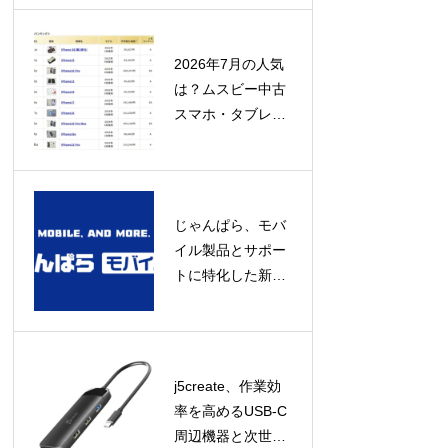
み」にあり
2026年7月の人気
は？ムスビー中古
スマホ・タブレッ
ト流通額ランキン
グ発表！
じゃんぱら、モバ
イル製品とサポー
トに特化した新コ
ンセプト店舗「じ
ゃんぱらモバイル
プラス」をオープ
ン！
j5create、作業効
率を高めるUSB-C
周辺機器と次世代