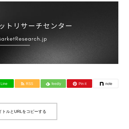
Line
RSS
feedly
Pin it
note
イトルとURLをコピーする