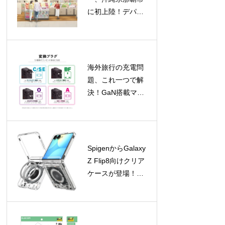
に初上陸！デパー
トリウボウに新店
舗オープン、限定
バッグプレゼント
も
海外旅行の充電問
題、これ一つで解
決！GaN搭載マル
チ変換プラグが新
登場
SpigenからGalaxy
Z Flip8向けクリア
ケースが登場！
Galaxy Watchアク
セサリの期間限定
セールも開催中