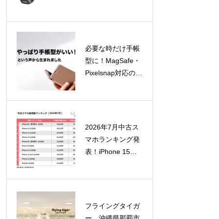
GaN充電器4製品
を8月12日より順
次発売！
必要な時だけ手帳
型に！MagSafe・
Pixelsnap対応の着
脱式スマホカバー
「SNAPCOVER2
」が一般販売開始
2026年7月中古ス
マホランキング発
表！iPhone 15が
急浮上、SE（第2
世代）はTOP10外
に
フライングタイガ
ー、沖縄県那覇市