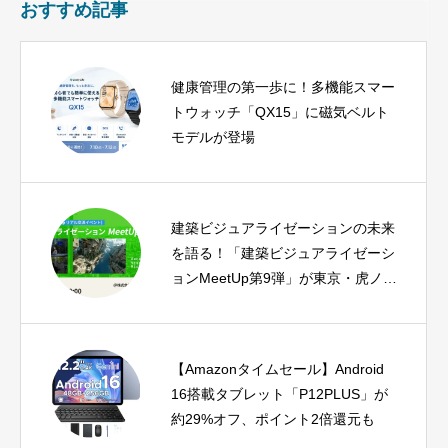
おすすめ記事
健康管理の第一歩に！多機能スマー
トウォッチ「QX15」に磁気ベルト
モデルが登場
建築ビジュアライゼーションの未来
を語る！「建築ビジュアライゼーシ
ョンMeetUp第9弾」が東京・虎ノ門
で開催
【Amazonタイムセール】Android
16搭載タブレット「P12PLUS」が
約29%オフ、ポイント2倍還元も