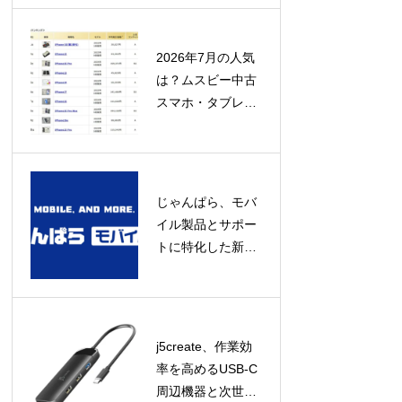
み」にあり
2026年7月の人気
は？ムスビー中古
スマホ・タブレッ
ト流通額ランキン
グ発表！
じゃんぱら、モバ
イル製品とサポー
トに特化した新コ
ンセプト店舗「じ
ゃんぱらモバイル
プラス」をオープ
ン！
j5create、作業効
率を高めるUSB-C
周辺機器と次世代