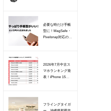
GaN充電器4製品
を8月12日より順
次発売！
必要な時だけ手帳
型に！MagSafe・
Pixelsnap対応の着
脱式スマホカバー
「SNAPCOVER2
」が一般販売開始
2026年7月中古ス
マホランキング発
表！iPhone 15が
急浮上、SE（第2
世代）はTOP10外
に
フライングタイガ
ー、沖縄県那覇市