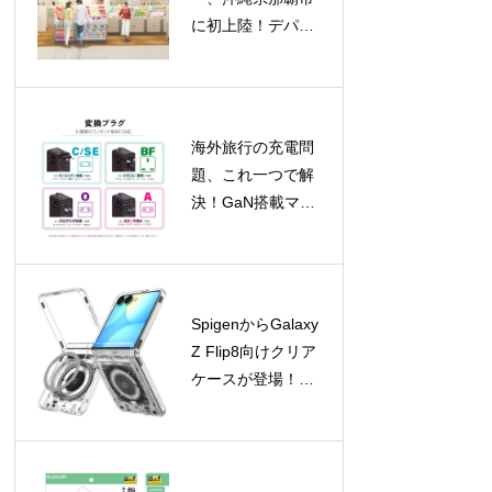
に初上陸！デパー
トリウボウに新店
舗オープン、限定
バッグプレゼント
も
海外旅行の充電問
題、これ一つで解
決！GaN搭載マル
チ変換プラグが新
登場
SpigenからGalaxy
Z Flip8向けクリア
ケースが登場！
Galaxy Watchアク
セサリの期間限定
セールも開催中