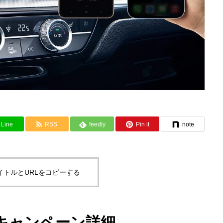
Line
RSS
feedly
Pin it
note
イトルとURLをコピーする
キャンペーン詳細