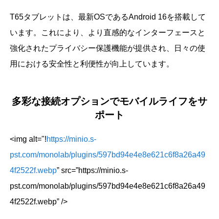
T65タブレットは、最新OSであるAndroid 16を搭載して
います。これにより、より直感的なインターフェースと
強化されたプライバシー保護機能が提供され、日々の使
用における安全性と利便性が向上しています。
多彩な接続オプションでモバイルライフをサ
ポート
<img alt="!
https://minio.s-
pst.com/monolab/plugins/597bd94e4e8e621c6f8a26a49
4f2522f.webp
” src=”https://minio.s-
pst.com/monolab/plugins/597bd94e4e8e621c6f8a26a49
4f2522f.webp” />