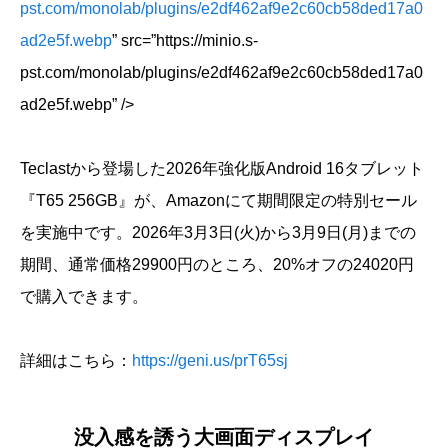
pst.com/monolab/plugins/e2df462af9e2c60cb58ded17a0
ad2e5f.webp
” src=”https://minio.s-
pst.com/monolab/plugins/e2df462af9e2c60cb58ded17a0
ad2e5f.webp” />
Teclastから登場した2026年強化版Android 16タブレット
『T65 256GB』が、Amazonにて期間限定の特別セール
を実施中です。2026年3月3日(火)から3月9日(月)までの
期間、通常価格29900円のところ、20%オフの24020円
で購入できます。
詳細はこちら：
https://geni.us/prT65sj
没入感を誘う大画面ディスプレイ