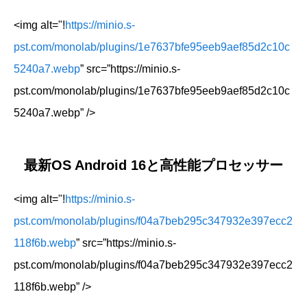
<img alt="!
https://minio.s-
pst.com/monolab/plugins/1e7637bfe95eeb9aef85d2c10c
5240a7.webp
” src=”https://minio.s-
pst.com/monolab/plugins/1e7637bfe95eeb9aef85d2c10c
5240a7.webp” />
最新OS Android 16と高性能プロセッサー
<img alt="!
https://minio.s-
pst.com/monolab/plugins/f04a7beb295c347932e397ecc2
118f6b.webp
” src=”https://minio.s-
pst.com/monolab/plugins/f04a7beb295c347932e397ecc2
118f6b.webp” />