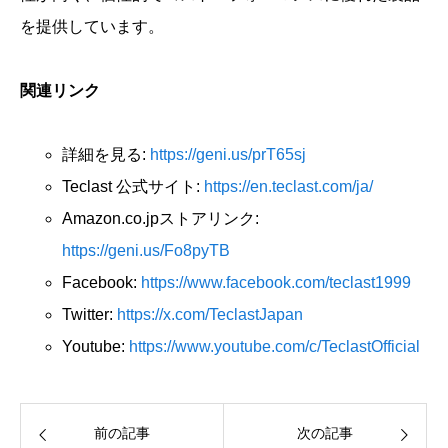
を提供しています。
関連リンク
詳細を見る:
https://geni.us/prT65sj
Teclast 公式サイト:
https://en.teclast.com/ja/
Amazon.co.jpストアリンク:
https://geni.us/Fo8pyTB
Facebook:
https://www.facebook.com/teclast1999
Twitter:
https://x.com/TeclastJapan
Youtube:
https://www.youtube.com/c/TeclastOfficial
前の記事
次の記事