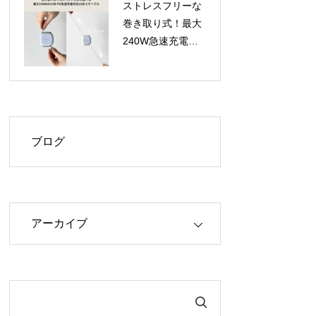
ストレスフリーな
巻き取り式！最大
240W急速充電対
応のUSB-Cケーブ
ル「USB-C to C
Retractable Cable
240W」が登場
ブログ