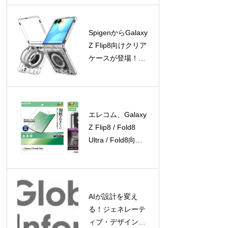
登場
SpigenからGalaxy
Z Flip8向けクリア
ケースが登場！
Galaxy Watchアク
セサリの期間限定
セールも開催中
エレコム、Galaxy
Z Flip8 / Fold8
Ultra / Fold8向け
保護フィルムとケ
ースを新発売
AIが設計を変え
る！ジェネレーテ
ィブ・デザイン市