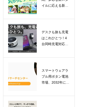
イルに応える新チ
ケット登場！「ロ
イヤルチケット」
で贅沢な一日を、
「ふらっとチケッ
デスクも旅も充電
ト」はレギュラー
はこれひとつ！4
化
台同時充電対応
「BEZALEL
Prelude XS II」が
GREEN FUNDING
で目標金額を達成
スマートウェアラ
ブル用ボタン電池
市場、2032年には
7億900万米ドルへ
拡大予測！最新レ
ポートが示す成長
の軌跡