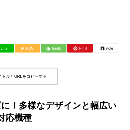
Line
RSS
feedly
Pin it
note
イトルとURLをコピーする
ばに！多様なデザインと幅広い
対応機種