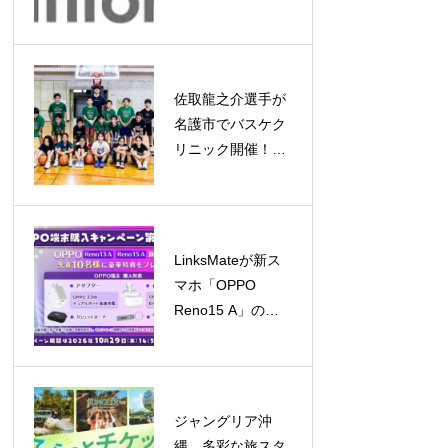
場、2032年には約
5億ドル規模へ成
長予測
佐取龍之介選手が
名護市でバスケク
リニック開催！子
どもたちと笑顔あ
ふれる交流
LinksMateが新ス
マホ「OPPO
Reno15 A」の販
売を開始！キャン
ペーンも同時開催
ジャングリア沖
縄、多彩な旅スタ