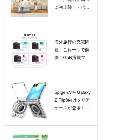
に初上陸！デパー
トリウボウに新店
舗オープン、限定
バッグプレゼント
も
海外旅行の充電問
題、これ一つで解
決！GaN搭載マル
チ変換プラグが新
登場
SpigenからGalaxy
Z Flip8向けクリア
ケースが登場！
Galaxy Watchアク
セサリの期間限定
セールも開催中