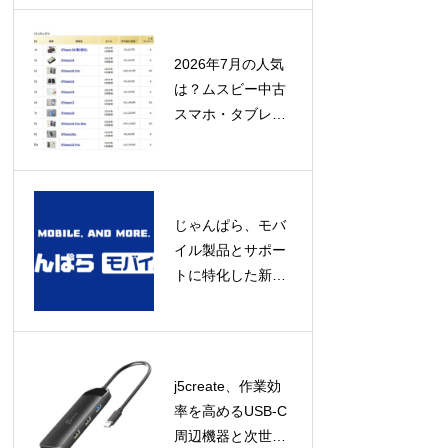
み」にあり
2026年7月の人気
は？ムスビー中古
スマホ・タブレッ
ト流通額ランキン
グ発表！
じゃんぱら、モバ
イル製品とサポー
トに特化した新コ
ンセプト店舗「じ
ゃんぱらモバイル
プラス」をオープ
ン！
j5create、作業効
率を高めるUSB-C
周辺機器と次世代