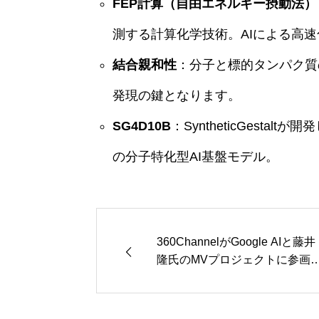
FEP計算（自由エネルギー摂動法）
測する計算化学技術。AIによる高
結合親和性
：分子と標的タンパク質
発現の鍵となります。
SG4D10B
：SyntheticGest
の分子特化型AI基盤モデル。
360ChannelがGoogle AIと藤井
隆氏のMVプロジェクトに参画
名曲3曲がAIで新たな映像表現