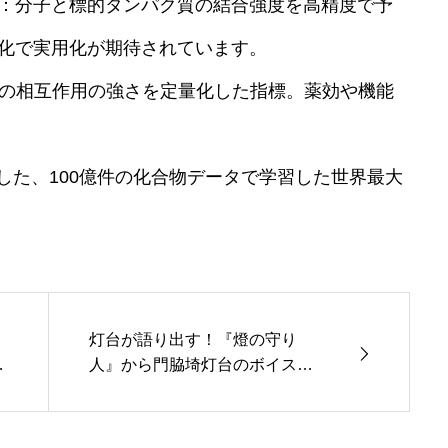
：分子と標的タンパク質の結合強度を高精度で予
速化で実用化が期待されています。
の相互作用の強さを定量化した指標。薬効や機能
altが開発した、100億件の化合物データで学習した世界最大
灯台が語り出す！『燈の守り
！
人』から門脇埼灯台のボイス付
に
きTシャツが新登場