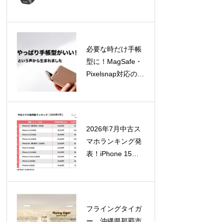
GaN充電器4製品
を8月12日より順
次発売！
必要な時だけ手帳
型に！MagSafe・
Pixelsnap対応の着
脱式スマホカバー
「SNAPCOVER2
」が一般販売開始
2026年7月中古ス
マホランキング発
表！iPhone 15が
急浮上、SE（第2
世代）はTOP10外
に
フライングタイガ
ー、沖縄県那覇市