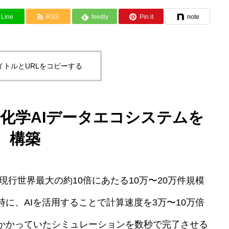
Line
RSS
feedly
Pin it
note
イトルとURLをコピーする
化学AIデータエコシステムを
構築
altは現行世界最大の約10倍にあたる10万〜20万件規模
に、AIを活用することで計算速度を3万〜10万倍
かかっていたシミュレーションを数秒で完了させる