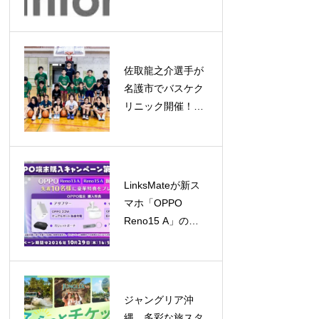
場、2032年には約
5億ドル規模へ成
長予測
佐取龍之介選手が
名護市でバスケク
リニック開催！子
どもたちと笑顔あ
ふれる交流
LinksMateが新ス
マホ「OPPO
Reno15 A」の販
売を開始！キャン
ペーンも同時開催
ジャングリア沖
縄、多彩な旅スタ