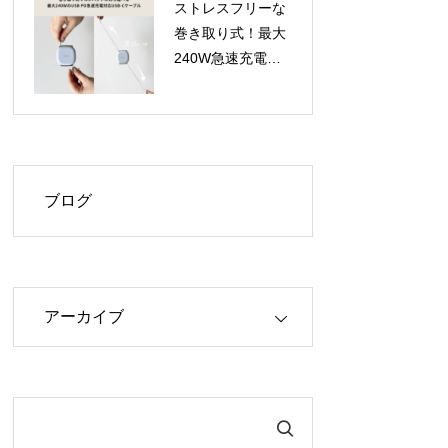
ストレスフリーな
巻き取り式！最大
240W急速充電対
応のUSB-Cケーブ
ル「USB-C to C
Retractable Cable
240W」が登場
ブログ