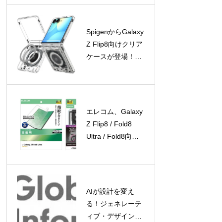
登場
SpigenからGalaxy
Z Flip8向けクリア
ケースが登場！
Galaxy Watchアク
セサリの期間限定
セールも開催中
エレコム、Galaxy
Z Flip8 / Fold8
Ultra / Fold8向け
保護フィルムとケ
ースを新発売
AIが設計を変え
る！ジェネレーテ
ィブ・デザイン市