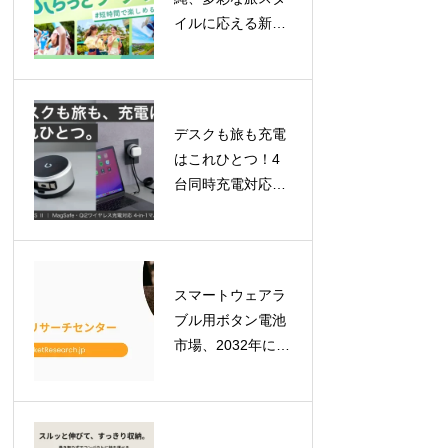
イルに応える新チ
ケット登場！「ロ
イヤルチケット」
で贅沢な一日を、
「ふらっとチケッ
デスクも旅も充電
ト」はレギュラー
はこれひとつ！4
化
台同時充電対応
「BEZALEL
Prelude XS II」が
GREEN FUNDING
で目標金額を達成
スマートウェアラ
ブル用ボタン電池
市場、2032年には
7億900万米ドルへ
拡大予測！最新レ
ポートが示す成長
の軌跡