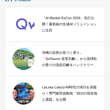
「AI Market ExCon 2026」先行公
開！最前線の生成AIソリューション
に注目
沖縄の自然が息づく香り。
「SuiSavon-首里石鹸-」から琉球松
の香りの洗顔石鹸＆ハンドクリー
ム、そして淡雫ブライトニングエッ
センスにベルガモットMixが新登
場！
LaLoka LabsがAI時代のSEOを深掘
り！専門家対談動画「SEOの現在地
と課題」を公開