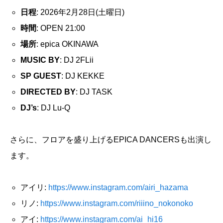
日程
: 2026年2月28日(土曜日)
時間
: OPEN 21:00
場所
: epica OKINAWA
MUSIC BY
: DJ 2FLii
SP GUEST
: DJ KEKKE
DIRECTED BY
: DJ TASK
DJ’s
: DJ Lu-Q
さらに、フロアを盛り上げるEPICA DANCERSも出演し
ます。
アイリ:
https://www.instagram.com/airi_hazama
リノ:
https://www.instagram.com/riiino_nokonoko
アイ:
https://www.instagram.com/ai_hi16