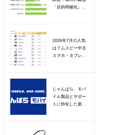
「目的明確化」と
「定着への取り組
み」にあり
2026年7月の人気
は？ムスビー中古
スマホ・タブレッ
ト流通額ランキン
グ発表！
じゃんぱら、モバ
イル製品とサポー
トに特化した新コ
ンセプト店舗「じ
ゃんぱらモバイル
プラス」をオープ
ン！