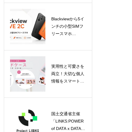
で幅広いデバイス
に対応
Blackviewから5イ
ンチの小型SIMフ
リースマホ
「WAVE 2C」が登
場！片手で使える
軽量モデル
実用性と可愛さを
両立！大切な個人
情報をスマートに
守るディズニーデ
ザインのカードケ
ースがPGAより登
場
国土交通省主催
「LINKS:POWER
of DATA x DATA