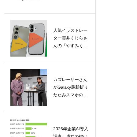
2026」が始動、キ
ックオフイベント
参加申込受付中
人気イラストレー
ター雲井くじらさ
んの『やすみく
ま』ケースが
caseplayに登場！
160機種以上に対
応
カズレーザーさん
がGalaxy最新折り
たたみスマホの魅
力を徹底レビュ
ー！「カタチの多
様化」を大胆予想
2026年企業AI導入
調査：成功の鍵は