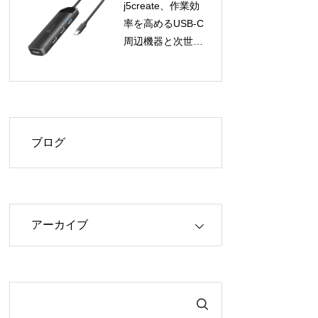
j5create、作業効
率を高めるUSB-C
周辺機器と次世代
GaN充電器4製品
を8月12日より順
次発売！
ブログ