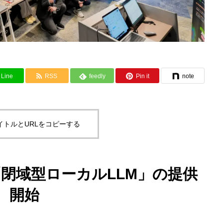
Line
RSS
feedly
Pin it
note
イトルとURLをコピーする
閉域型ローカルLLM」の提供
開始