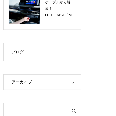
ケーブルから解
放！
OTTOCAST「Mini
Aura」で
CarPlay/Android
Autoがワイヤレス
に、今だけ
40%OFF！
ブログ