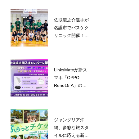
5億ドル規模へ成
長予測
佐取龍之介選手が
名護市でバスケク
リニック開催！子
どもたちと笑顔あ
ふれる交流
LinksMateが新ス
マホ「OPPO
Reno15 A」の販
売を開始！キャン
ペーンも同時開催
ジャングリア沖
縄、多彩な旅スタ
イルに応える新チ