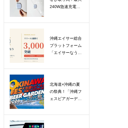
240W急速充電対
応のUSB-Cケーブ
ル「USB-C to C
Retractable Cable
240W」が登場
沖縄エイサー総合
プラットフォーム
「エイサーなう」
がリリース1週間
で登録ユーザー
3,000人突破！
北海道×沖縄の夏
の祭典！「沖縄フ
ェスビアガーデン
2026 in札幌」が
23日間のロングラ
ン開催へ