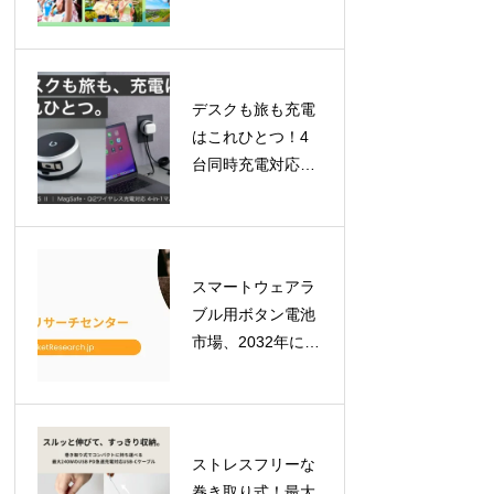
ケット登場！「ロ
イヤルチケット」
で贅沢な一日を、
「ふらっとチケッ
デスクも旅も充電
ト」はレギュラー
はこれひとつ！4
化
台同時充電対応
「BEZALEL
Prelude XS II」が
GREEN FUNDING
で目標金額を達成
スマートウェアラ
ブル用ボタン電池
市場、2032年には
7億900万米ドルへ
拡大予測！最新レ
ポートが示す成長
の軌跡
ストレスフリーな
巻き取り式！最大