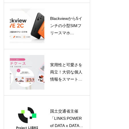
で幅広いデバイス
に対応
Blackviewから5イ
ンチの小型SIMフ
リースマホ
「WAVE 2C」が登
場！片手で使える
軽量モデル
実用性と可愛さを
両立！大切な個人
情報をスマートに
守るディズニーデ
ザインのカードケ
ースがPGAより登
場
国土交通省主催
「LINKS:POWER
of DATA x DATA