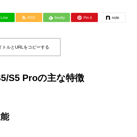
Line
RSS
feedly
Pin it
note
イトルとURLをコピーする
S5/S5 Proの主な特徴
性能