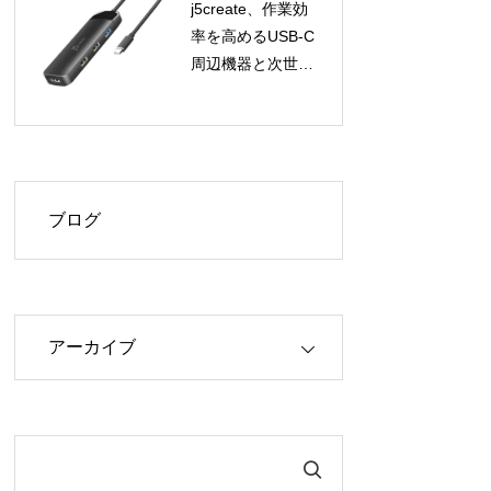
j5create、作業効
率を高めるUSB-C
周辺機器と次世代
GaN充電器4製品
を8月12日より順
次発売！
ブログ