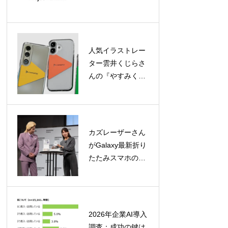
2026」が始動、キ
ックオフイベント
参加申込受付中
人気イラストレー
ター雲井くじらさ
んの『やすみく
ま』ケースが
caseplayに登場！
160機種以上に対
応
カズレーザーさん
がGalaxy最新折り
たたみスマホの魅
力を徹底レビュ
ー！「カタチの多
様化」を大胆予想
2026年企業AI導入
調査：成功の鍵は