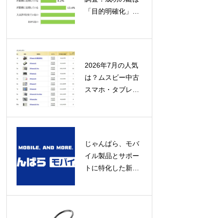
「目的明確化」と
「定着への取り組
み」にあり
2026年7月の人気
は？ムスビー中古
スマホ・タブレッ
ト流通額ランキン
グ発表！
じゃんぱら、モバ
イル製品とサポー
トに特化した新コ
ンセプト店舗「じ
ゃんぱらモバイル
プラス」をオープ
ン！