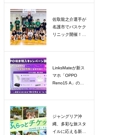
5億ドル規模へ成
長予測
佐取龍之介選手が
名護市でバスケク
リニック開催！子
どもたちと笑顔あ
ふれる交流
LinksMateが新ス
マホ「OPPO
Reno15 A」の販
売を開始！キャン
ペーンも同時開催
ジャングリア沖
縄、多彩な旅スタ
イルに応える新チ