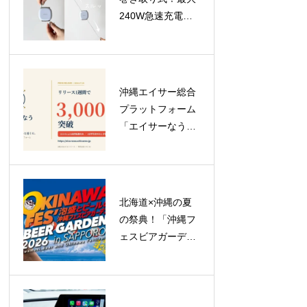
240W急速充電対
応のUSB-Cケーブ
ル「USB-C to C
Retractable Cable
240W」が登場
沖縄エイサー総合
プラットフォーム
「エイサーなう」
がリリース1週間
で登録ユーザー
3,000人突破！
北海道×沖縄の夏
の祭典！「沖縄フ
ェスビアガーデン
2026 in札幌」が
23日間のロングラ
ン開催へ