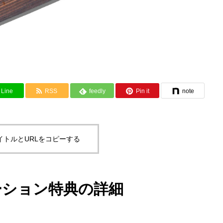
Line
RSS
feedly
Pin it
note
イトルとURLをコピーする
ーション特典の詳細