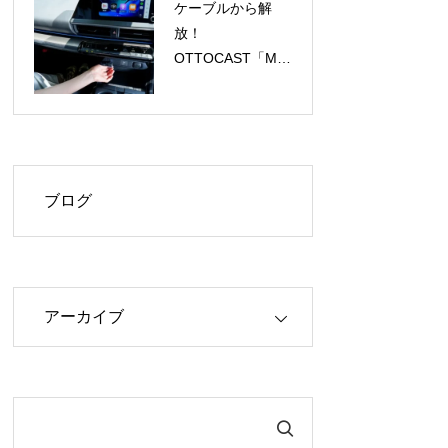
ケーブルから解
放！
OTTOCAST「Mini
Aura」で
CarPlay/Android
Autoがワイヤレス
に、今だけ
40%OFF！
ブログ