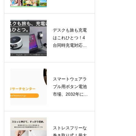
ケット登場！「ロ
イヤルチケット」
で贅沢な一日を、
「ふらっとチケッ
デスクも旅も充電
ト」はレギュラー
はこれひとつ！4
化
台同時充電対応
「BEZALEL
Prelude XS II」が
GREEN FUNDING
で目標金額を達成
スマートウェアラ
ブル用ボタン電池
市場、2032年には
7億900万米ドルへ
拡大予測！最新レ
ポートが示す成長
の軌跡
ストレスフリーな
巻き取り式！最大