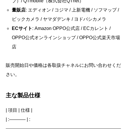
ブ）/ QTmobile（株式会社QTnet）
量販店
: エディオン / コジマ / 上新電機 / ソフマップ /
ビックカメラ / ヤマダデンキ / ヨドバシカメラ
ECサイト
: Amazon OPPO公式店 / ECカレント /
OPPO公式オンラインショップ / OPPO公式楽天市場
店
販売開始日や価格は各取扱チャネルにお問い合わせくだ
さい。
主な製品仕様
| 項目 | 仕様 |
| :———– | :————————————————————————————————————————————————————————————————————————————————————————————————————————————————————————————————————————————————————————————————————————————————————————————————————————————————————————————————————————————————————————————————————————————————————————————————————————————————————————————————————————————————————————————————————————————————————————————————————————————————————————————————————————————————————————————————————————————————————————————————————————————————————————————————————————————————————————————————————————————————————————————————————————————————————————————————————————————————————————————————————————————————————————————————————————————————————————————————————————————————————————————————————————————————————————————————————————————————————————————————————————————————————————————————————————————————————————————————————————————————————————————————————————————————————————————————————————————————————————————————————————————————————————————————————————————————————————————————————————————————————————————————————————————————————————————————————————————————————————————————————————————————————————————————————————————————————————————————————————————————————————————————————————————————————————————————————————————————————————————————————————————————————————————————————————————————————————————————————————————————————————————————————————————————————————————————————————————————————————————————————————————————————————————————————————————————————————————————————————————————————————————————————————————————————————————————————————————————————————————————————————————————————————————————————————————————————————————————————————————————————————————————————————————————————————————————————————————————————————————————————————————————————————————————————————————————————————————————————————————————————————————————————————————————————————————————————————————————————————————————————————————————————————————————————————————————————————————————————————————————————————————————————————————————————————————————————————————————————————————————————————————————————————————————————————————————————————————————————————————————————————————————————————————————————————————————————————————————————————————————————————————————————————————————————————————————————————————————————————————————————————————————————————————————————————————————————————————————————————————————————————————————————————————————————————————————————————————————————————————————————————————————————————————————————————————————————————————————————————————————————————————————————————————————————————————————————————————————————————————————————————————————————————————————————————————————————————————————————————————————————————————————————————————————————————————————————————————————————————————————————————————————————————————————————————————————————————————————————————————————————————————————————————————————————————————————————————————————————————————————————————————————————————————————————————————————————————————————————————————————————————————————————————————————————————————————————————————————————————————————————————————————————————————————————————————————————————————————————————————————————————————————————————————————————————————————————————————————————————————————————————————————————————————————————————————————————————————————————————————————————————————————————————————————————————————————————————————————————————————————————————————————————————————————————————————————————————————————————————————————————————————————————————————————————————————————————————————————————————————————————————————————————————————————————————————————————————————————————————————————————————————————————————————————————————————————————————————————————————————————————————————————————————————————————————————————————————————————————————————————————————————————————————————————————————————————————————————————————————————————————————————————————————————————————————————————————————————————————————————————————————————————————————————————————————————————————————————————————————————————————————————————————————————————————————————————————————————————————————————————————————————————————————————————————————————————————————————————————————————————————————————————————————————————————————————————————————————————————————————————————————————————————————————————————————————————————————————————————————————————————————————————————————————————————————————————————————————————————————————————————————————————————————————————————————————————————————————————————————————————————————————————————————————————————————————————————————————————————————————————————————————————————————————————————————————————————————————————————————————————————————————————————————————————————————————————————————————————————————————————————————————————————————————————————————————————————————————————————————————————————————————————————————————————————————————————————————————————————————————————————————————————————————————————————————————————————————————————————————————————————————————————————————————————————————————————————————————————————————————————————————————————————————————————————————————————————————————————————————————————————————————————————————————————————————————————————————————————————————————————————————————————————————————————————————————————————————————————————————————————————————————————————————————————————————————————————————————————————————————————————————————————————————————————————————————————————————————————————————————————————————————————————————————————————————————————————————————————————————————————————————————————————————————————————————————————————————————————————————————————————————————————————————————————————————————————————————————————————————————————————————————————————————————————————————————————————————————————————————————————————————————————————————————————————————————————————————————————————————————————————————————————————————————————————————————————————————————————————————————————————————————————————————————————————————————————————————————————————————————————————————————————————————————————————————————————————————————————————————————————————————————————————————————————————————————————————————————————————————————————————————————————————————————————————————————————————————————————————————————————————————————————————————————————————————————————————————————————————————————————————————————————————————————————————————————————————————————————————————————————————————————————————————————————————————————————————————————————————————————————————————————————————————————————————————————————————————————————————————————————————————————————————————————————————————————————————————————————————————————————————————————————————————————————————————————————————————————————————————————————————————————————————————————————————————————————————————————————————————————————————————————————————————————————————————————————————————————————————————————————————————————————————————————————————————————————————————————————————————————————————————————————————————————————————————————————————————————————————————————————————————————————————————————————————————————————————————————————————————————————————————————————————————————————————————————————————————————————————————————————————————————————————————————————————————————————————————————————————————————————————————————————————————————————————————————————————————————————————————————————————————————————————————————————————————————————————————————————————————————————————————————————————————————————————————————————————————————————————————————————————————————————————————————————————————————————————————————————————————————————————————————————————————————————————————————————————————————————————————————————————————————————————————————————————————————————————————————————————————————————————————————————————————————————————————————————————————————————————————————————————————————————————————————————————————————————————————————————————————————————————————————————————————————————————————————————————————————————————————————————————————————————————————————————————————————————————————————————————————————————————————————————————————————————————————————————————————————————————————————————————————————————————————————————————————————————————————————————————————————————————————————————————————————————————————————————————————————————————————————————————————————————————————————————————————————————————————————————————————————————————————————————————————————————————————————————————————————————————————————————————————————————————————————————————————————————————————————————————————————————————————————————————————————————————————————————————————————————————————————————————————————————————————————————————————————————————————————————————————————————————————————————————————————————————————————————————————————————————————————————————————————————————————————————————————————————————————————————————————————————————————————————————————————————————————————————————————————————————————————————————————————————————————————————————————————————————————————————————————————————————————————————————————————————————————————————————————————————————————————————————————————————————————————————————————————————————————————————————————————————————————————————————————————————————————————————————————————————————————————————————————————————————————————————————————————————————————————————————————————————————————————————————————————————————————————————————————————————————————————————————————————————————————————————————————————————————————————————————————————————————————————————————————————————————————————————————————————————————————————————————————————————————————————————————————————————————————————————————————————————————————————————————————————————————————————————————————————————————————————————————————————————————————————————————————————————————————————————————————————————————————————————————————————————————————————————————————————————————