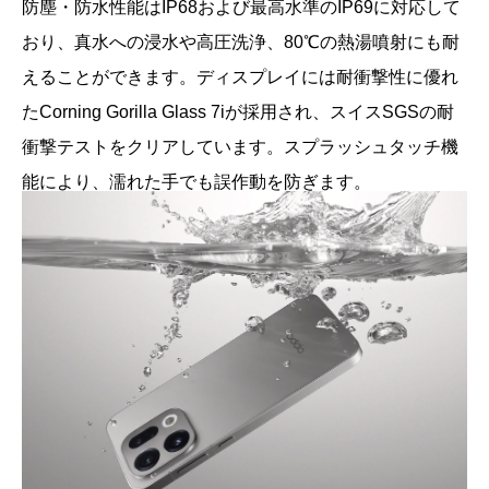
防塵・防水性能はIP68および最高水準のIP69に対応して
おり、真水への浸水や高圧洗浄、80℃の熱湯噴射にも耐
えることができます。ディスプレイには耐衝撃性に優れ
たCorning Gorilla Glass 7iが採用され、スイスSGSの耐
衝撃テストをクリアしています。スプラッシュタッチ機
能により、濡れた手でも誤作動を防ぎます。