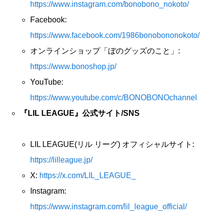
https://www.instagram.com/bonobono_nokoto/
Facebook:
https://www.facebook.com/1986bonobononokoto/
オンラインショップ「ぼのグッズのこと」:
https://www.bonoshop.jp/
YouTube:
https://www.youtube.com/c/BONOBONOchannel
『LIL LEAGUE』公式サイト/SNS
LIL LEAGUE(リル リーグ) オフィシャルサイト:
https://lilleague.jp/
X:
https://x.com/LIL_LEAGUE_
Instagram:
https://www.instagram.com/lil_league_official/