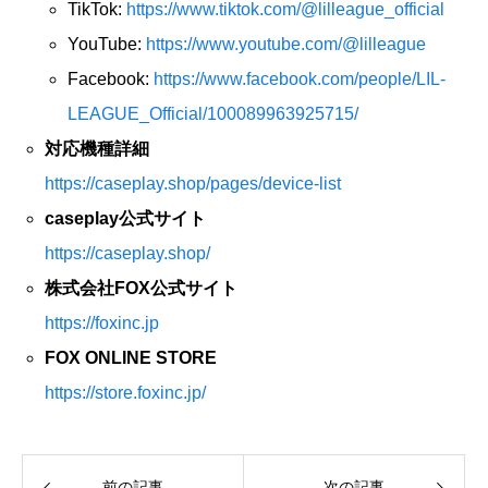
TikTok:
https://www.tiktok.com/@lilleague_official
YouTube:
https://www.youtube.com/@lilleague
Facebook:
https://www.facebook.com/people/LIL-
LEAGUE_Official/100089963925715/
対応機種詳細
https://caseplay.shop/pages/device-list
caseplay公式サイト
https://caseplay.shop/
株式会社FOX公式サイト
https://foxinc.jp
FOX ONLINE STORE
https://store.foxinc.jp/
前の記事
次の記事